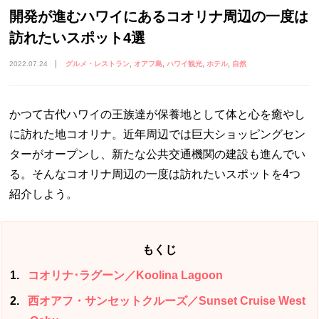
開発が進むハワイにあるコオリナ周辺の一度は
訪れたいスポット4選
2022.07.24
グルメ・レストラン
オアフ島
ハワイ観光
ホテル
自然
かつて古代ハワイの王族達が保養地として体と心を癒やし
に訪れた地コオリナ。近年周辺では巨大ショッピングセン
ターがオープンし、新たな公共交通機関の建設も進んでい
る。そんなコオリナ周辺の一度は訪れたいスポットを4つ
紹介しよう。
もくじ
1
コオリナ･ラグーン／Koolina Lagoon
2
西オアフ・サンセットクルーズ／Sunset Cruise West