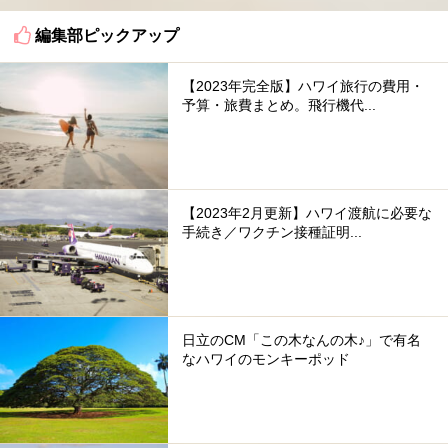
編集部ピックアップ
【2023年完全版】ハワイ旅行の費用・
予算・旅費まとめ。飛行機代...
【2023年2月更新】ハワイ渡航に必要な
手続き／ワクチン接種証明...
日立のCM「この木なんの木♪」で有名
なハワイのモンキーポッド