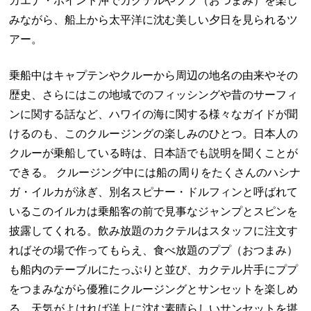
カエナ・ポイント沖でカクテルやププ（おつまみ）を楽し
みながら、船上から太平洋に沈む美しい夕日を見られるツ
アー。
乗船中はキャプテンやクルーから周辺の地名の由来やその
歴史、さらにはこの地域でのフィッシングや昔のサーフィ
ンに関する話など、ハワイの海に関する様々なガイドが聞
けるのも、このクルージングの楽しみのひとつ。日本人の
クルーが乗船している時は、日本語でも説明を聞くことが
できる。 クルージング中には船の周りをたくさんのハシナ
ガ・イルカが泳ぎ、別名スピナー・ドルフィンと呼ばれて
いるこのイルカは乗船客の前で見事なジャンプとスピンを
披露してくれる。飲み放題のカクテルはスタッフに注文す
ればその場で作ってもらえ、食べ放題のププ（おつまみ）
も船内のテーブルにたっぷりと並び、カクテル片手にププ
をつまみながら優雅にクルージングとサンセットを楽しめ
る。天気がよければ洋上に沈む素晴らしいサンセットを堪