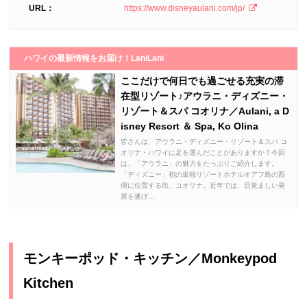
URL：
https://www.disneyaulani.com/jp/
ハワイの最新情報をお届け！LaniLani
ここだけで何日でも過ごせる充実の滞
在型リゾート♪アウラニ・ディズニー・
リゾート＆スパ コオリナ／Aulani, a D
isney Resort ＆ Spa, Ko Olina
皆さんは、アウラニ・ディズニー・リゾート＆スパ コ
オリナ・ハワイに足を運んだことがありますか？今回
は、「アウラニ」の魅力をたっぷりご紹介します。
「ディズニー」初の単独リゾートホテルオアフ島の西
側に位置する街、コオリナ。近年では、目覚ましい発
展を遂げ...
モンキーポッド・キッチン／Monkeypod
Kitchen