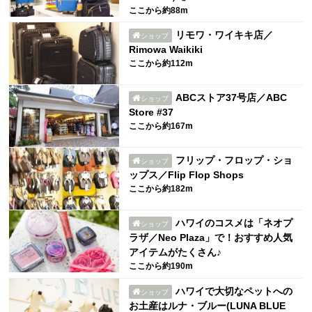
ここから約88m
リモワ・ワイキキ店／
ショップ
Rimowa Waikiki
ここから約112m
ABCストア37号店／ABC
ショップ
Store #37
ここから約167m
フリップ・フロップ・ショ
ショップ
ップス／Flip Flop Shops
ここから約182m
ハワイのコスメは「ネオプ
ショップ
ラザ／Neo Plaza」で！おすすめ人気
アイテムがたくさん♪
ここから約190m
ハワイで大切なペットへの
ショップ
お土産はルナ・ブルー(LUNA BLUE