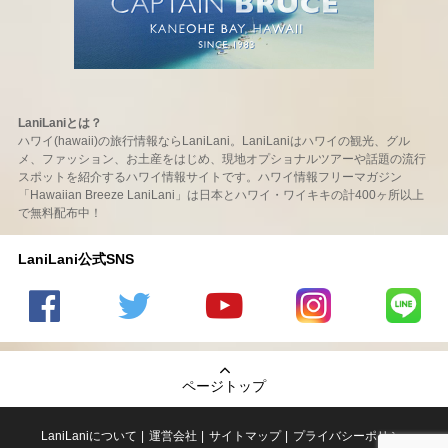
LaniLaniとは？
ハワイ(hawaii)の旅行情報ならLaniLani。LaniLaniはハワイの観光、グル
メ、ファッション、お土産をはじめ、現地オプショナルツアーや話題の流行
スポットを紹介するハワイ情報サイトです。ハワイ情報フリーマガジン
「Hawaiian Breeze LaniLani」は日本とハワイ・ワイキキの計400ヶ所以上
で無料配布中！
LaniLani公式SNS
LaniLani
LaniLani
LaniLani
LaniLani
LaniLani
の
のtwitter
の
の
のLINEを
Facebook
を見る
Youtube
Instagram
見る
ページトップ
を見る
チャンネ
を見る
ルを見る
LaniLaniについて
運営会社
サイトマップ
プライバシーポリシー