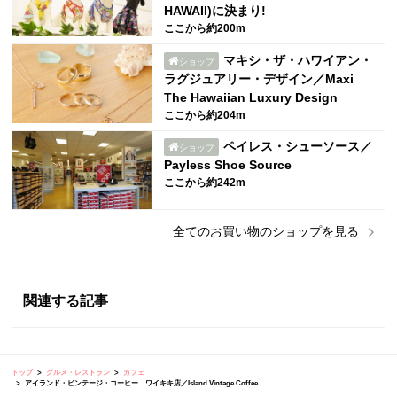
HAWAII)に決まり!
ここから約200m
マキシ・ザ・ハワイアン・
ショップ
ラグジュアリー・デザイン／Maxi
The Hawaiian Luxury Design
ここから約204m
ペイレス・シューソース／
ショップ
Payless Shoe Source
ここから約242m
全ての
お買い物
のショップを見る
関連する記事
トップ
グルメ・レストラン
カフェ
アイランド・ビンテージ・コーヒー ワイキキ店／Island Vintage Coffee