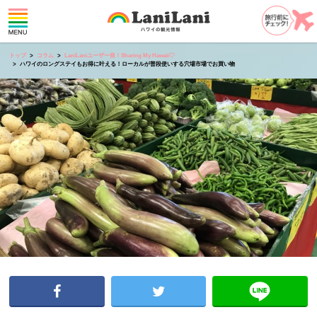
トップ
コラム
LaniLaniユーザー発！Sharing My Hawaii♡
ハワイのロングステイもお得に叶える！ローカルが普段使いする穴場市場でお買い物