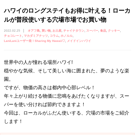
ハワイのロングステイもお得に叶える！ローカ
ルが普段使いする穴場市場でお買い物
2022.02.25
オアフ島
買い物
お土産
チャイナタウン
スーパー
食品
クッキー
チョコレート
マカダミアナッツ
コラム
ホノルル
LaniLaniユーザー発！Sharing My Hawaii♡
メイドインハワイ
世界中の人が憧れる場所ハワイ!
穏やかな気候、そして美しい海に囲まれた、夢のような楽
園。
ですが、物価の高さは都内中心部レベル！
年々上がり続ける物価に悲鳴をあげたくなりますが、スー
パーを使い分ければ節約できますよ！
今回は、ローカルがふだん使いする、穴場の市場をご紹介
します！