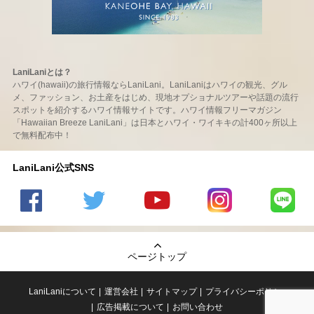
LaniLaniとは？
ハワイ(hawaii)の旅行情報ならLaniLani。LaniLaniはハワイの観光、グル
メ、ファッション、お土産をはじめ、現地オプショナルツアーや話題の流行
スポットを紹介するハワイ情報サイトです。ハワイ情報フリーマガジン
「Hawaiian Breeze LaniLani」は日本とハワイ・ワイキキの計400ヶ所以上
で無料配布中！
LaniLani公式SNS
LaniLani
LaniLani
LaniLani
LaniLani
LaniLani
の
のtwitter
の
の
のLINEを
Facebook
を見る
Youtube
Instagram
見る
ページトップ
を見る
チャンネ
を見る
ルを見る
LaniLaniについて
運営会社
サイトマップ
プライバシーポリシー
広告掲載について
お問い合わせ