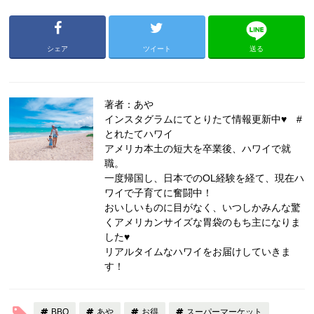
シェア
ツイート
送る
著者：あや
インスタグラムにてとりたて情報更新中♥ #
とれたてハワイ
アメリカ本土の短大を卒業後、ハワイで就
職。
一度帰国し、日本でのOL経験を経て、現在ハ
ワイで子育てに奮闘中！
おいしいものに目がなく、いつしかみんな驚
くアメリカンサイズな胃袋のもち主になりま
した♥
リアルタイムなハワイをお届けしていきま
す！
BBQ
あや
お得
スーパーマーケット