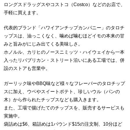
ロングスドラッグスやコストコ（Costco）などのお店で、
手軽に買えます。
代表的ブランド「ハワイアンチップカンパニー」のタロチ
ップスは、油っこくなく、噛めば噛むほどイモの本来の甘
みと旨みがにじみ出てくる美味しさ。
ホノルル、カリヒのノースニミッツ・ハイウェイから一本
入ったリパブリカン・ストリート沿いにある工場では、併
設のストアも営業中。
ガーリック味やBBQ味など様々なフレーバーのタロチップ
スに加え、ウベやスイートポテト、珍しいウル（パンの
木）から作られたチップスなども購入きます。
また、工場で揚げたてのチップスを、販売するサービスも
実施中。
袋詰めは$6、箱詰めは1パウンド$15の注文制、10分ほど