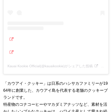
Kauai Kookie Official(@kauaikookie)がシェアした投稿
–
201
「カウアイ・クッキー」は日系のハシサカファミリーが19
64年に創業した、カウアイ島を代表する老舗のクッキーブ
ランドです。
特産物のコナコーヒーやマカダミアナッツなど、素材を活
かしたシンプルなクッキーは、ハワイ土産として愛され続