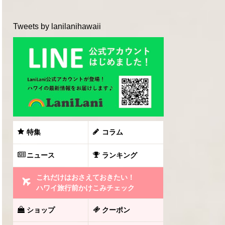
Tweets by lanilanihawaii
特集
コラム
ニュース
ランキング
これだけはおさえておきたい！
ハワイ旅行前かけこみチェック
ショップ
クーポン