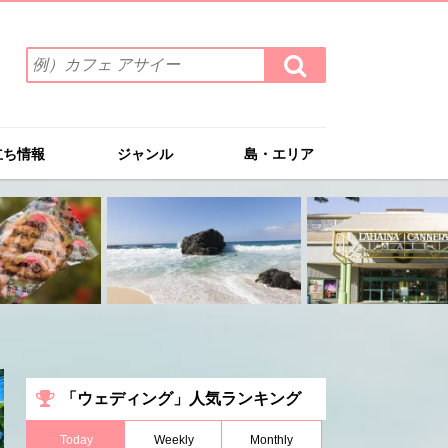
検
検
索
索
ワ
す
る
ー
ド
立ち情報
ジャンル
島・エリア
を
入
力
(例）
カ
フ
ェ
ア
サ
イ
ー
「ウェディング」人気ランキング
Today
Weekly
Monthly