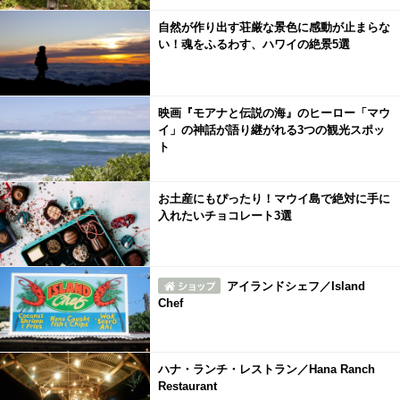
自然が作り出す荘厳な景色に感動が止まらな
い！魂をふるわす、ハワイの絶景5選
映画『モアナと伝説の海』のヒーロー「マウ
イ」の神話が語り継がれる3つの観光スポッ
ト
お土産にもぴったり！マウイ島で絶対に手に
入れたいチョコレート3選
アイランドシェフ／Island
Chef
ハナ・ランチ・レストラン／Hana Ranch
Restaurant