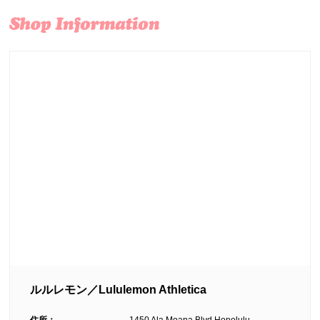
ルルレモン／Lululemon Athletica
住所：
1450 Ala Moana Blvd.Honolulu