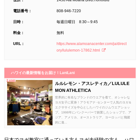
電話番号：
808-946-7220
日時：
毎週日曜日 8:30～9:45
料金：
無料
URL：
https://www.alamoanacenter.com/ja/direct
ory/lululemon-17862.html
ハワイの最新情報をお届け！LaniLani
1 user
ルルレモン・アスレティカ／LULULE
MON ATHLETICA
世界的に有名なブランドのウエアを着て、オシャレな
ヨガ女子に変身！アラモアナ･センターで人気のヨガ＆
エクササイズを中心としたハワイのジムウエアショッ
プ。1998年にバンクーバーで創業したショップで、ア
ジア、アメリカ、オーストラリア、ヨーロッパと飛躍
的に進...
日本でヨガ教室に通っている方もヨガ未経験の方も、ハワ