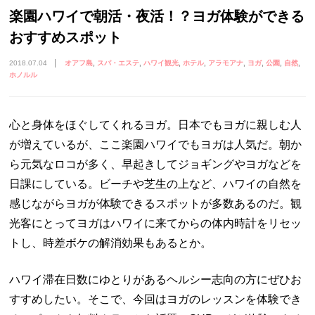
楽園ハワイで朝活・夜活！？ヨガ体験ができる
おすすめスポット
2018.07.04
オアフ島
スパ・エステ
ハワイ観光
ホテル
アラモアナ
ヨガ
公園
自然
ホノルル
心と身体をほぐしてくれるヨガ。日本でもヨガに親しむ人
が増えているが、ここ楽園ハワイでもヨガは人気だ。朝か
ら元気なロコが多く、早起きしてジョギングやヨガなどを
日課にしている。ビーチや芝生の上など、ハワイの自然を
感じながらヨガが体験できるスポットが多数あるのだ。観
光客にとってヨガはハワイに来てからの体内時計をリセッ
トし、時差ボケの解消効果もあるとか。
ハワイ滞在日数にゆとりがあるヘルシー志向の方にぜひお
すすめしたい。そこで、今回はヨガのレッスンを体験でき