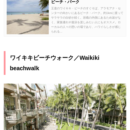
ビーチ・パーク
王道のワイキキ・ビーチのすぐそば、アラモアナ・セ
ンターの向かいにあるビーチ・パーク。約1kmに渡って
サラサラの白砂が続く。岩礁の内側にあるため波がな
く、家族連れや遊泳を楽しみたい人にもオススメ。ロ
ーカルの人々の憩いの場であり、ハワイらしさが感じ
られる...
ワイキキビーチウォーク／Waikiki
beachwalk