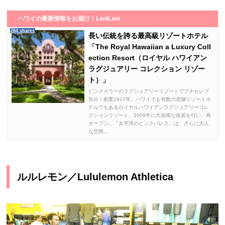
ハワイの最新情報をお届け！LaniLani
284 shares
長い伝統を誇る最高級リゾートホテル
「The Royal Hawaiian a Luxury Coll
ection Resort（ロイヤル ハワイアン
ラグジュアリー コレクション リゾー
ト）」
ピンクカラーのラグジュアリーリゾートでプチセレブ
気分！創業1927年。ハワイでも有数の老舗リゾートホ
テルでもあるロイヤルハワイアンラグジュアリーコレ
クションリゾート。2009年に大規模な改装を行い、再
オープン。「太平洋のピンクパレス」は、さらに大人
な空間...
ルルレモン／Lululemon Athletica