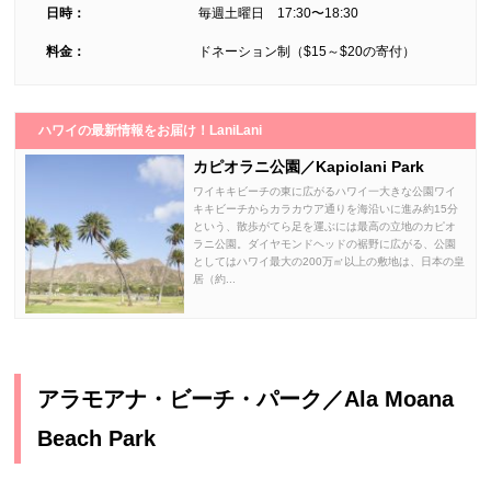
日時：
毎週土曜日 17:30〜18:30
料金：
ドネーション制（$15～$20の寄付）
ハワイの最新情報をお届け！LaniLani
カピオラニ公園／Kapiolani Park
ワイキキビーチの東に広がるハワイ一大きな公園ワイ
キキビーチからカラカウア通りを海沿いに進み約15分
という、散歩がてら足を運ぶには最高の立地のカピオ
ラニ公園。ダイヤモンドヘッドの裾野に広がる、公園
としてはハワイ最大の200万㎡以上の敷地は、日本の皇
居（約...
アラモアナ・ビーチ・パーク／Ala Moana
Beach Park