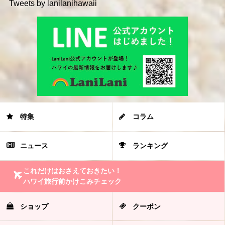
Tweets by lanilanihawaii
特集
コラム
ニュース
ランキング
これだけはおさえておきたい！
ハワイ旅行前かけこみチェック
ショップ
クーポン