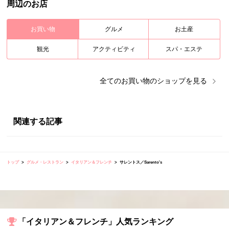
周辺のお店
お買い物
グルメ
お土産
観光
アクティビティ
スパ・エステ
全ての
お買い物
のショップを見る
関連する記事
トップ
グルメ・レストラン
イタリアン＆フレンチ
サレントス／Sarento's
「イタリアン＆フレンチ」人気ランキング