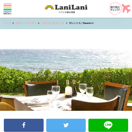
トップ
グルメ・レストラン
イタリアン＆フレンチ
サレントス／Sarento's