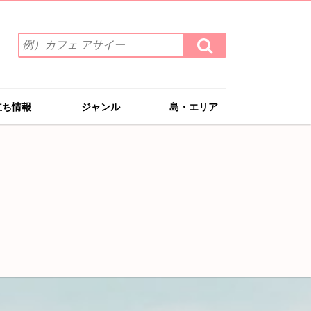
検
検
索
索
ワ
す
る
ー
ド
立ち情報
ジャンル
島・エリア
を
入
力
(例）
カ
フ
ェ
ア
サ
イ
ー