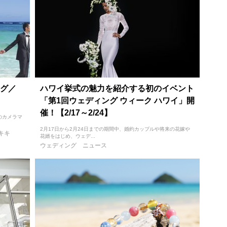
グ／
ハワイ挙式の魅力を紹介する初のイベント
「第1回ウェディング ウィーク ハワイ」開
催！【2/17～2/24】
のカメラマ
2月17日から2月24日までの期間中、婚約カップルや将来の花嫁や
キキ
花婿をはじめ、ウェデ...
ウェディング
ニュース