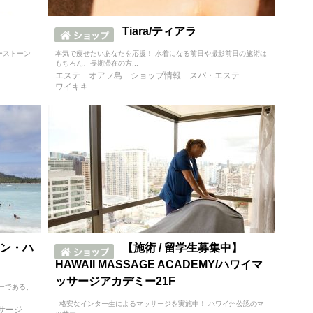
Tiara/ティアラ
ーストーン
本気で痩せたいあなたを応援！ 水着になる前日や撮影前日の施術は
もちろん、長期滞在の方...
エステ
オアフ島
ショップ情報
スパ・エステ
ワイキキ
ン・ハ
【施術 / 留学生募集中】
HAWAII MASSAGE ACADEMY/ハワイマ
ッサージアカデミー21F
ーである、
格安なインター生によるマッサージを実施中！ ハワイ州公認のマ
サージ