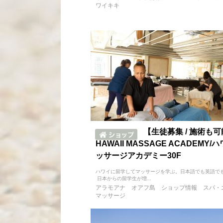
ワイキキ
【生徒募集 / 施術も
HAWAII MASSAGE ACADEMY/
ッサージアカデミー30F
ハワイに留学してマッサージを学ぶ。日本語でも英語で
日本からの留学生が増...
アラモアナ
オアフ島
ショップ情報
スパ・
マッサージ