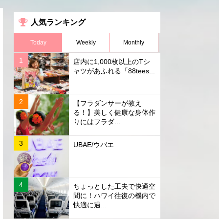
人気ランキング
Today
Weekly
Monthly
店内に1,000枚以上のTシ
ャツがあふれる「88tees...
【フラダンサーが教え
る！】美しく健康な身体作
りにはフラダ...
UBAE/ウバエ
ちょっとした工夫で快適空
間に！ハワイ往復の機内で
快適に過...