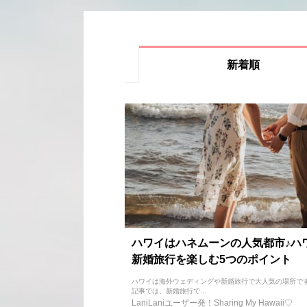
新着順
ハワイはハネムーンの人気都市♪ハ
新婚旅行を楽しむ5つのポイント
ハワイは海外ウェディングや新婚旅行で大人気の場所です
記事では、新婚旅行で...
LaniLaniユーザー発！Sharing My Hawaii♡