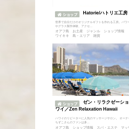
Hatorie/ハトリエ工房
世界で自分だけのオリジナルギフトを作れる工房。パワ
やグラス製作体験、アクセ...
オアフ島
お土産
ジャンル
ショップ情報
ワイキキ
島・エリア
雑貨
ゼン・リラクゼーショ
ワイ／Zen Relaxation Hawaii
ハワイのリピーターに人気のマッサージサロン。 オーナ
ちずこさんのファンは多...
オアフ島
ショップ情報
スパ・エステ
マッ