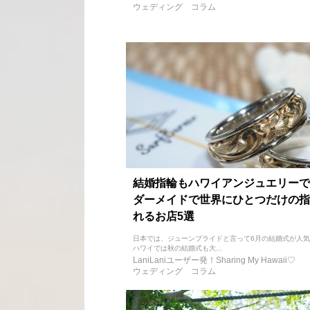
ウェディング
コラム
結婚指輪もハワイアンジュエリーで
ダーメイドで世界にひとつだけの指
れるお店5選
日本では、ジューンブライドと言って6月の結婚式が人
ハワイでは秋の結婚式も大...
LaniLaniユーザー発！Sharing My Hawaii♡
ウェディング
コラム