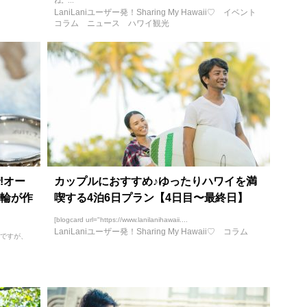
ね。...
LaniLaniユーザー発！Sharing My Hawaii♡
イベント
コラム
ニュース
ハワイ観光
!オー
カップルにおすすめ♪ゆったりハワイを満
輪が作
喫する4泊6日プラン【4日目〜最終日】
[blogcard url="https://www.lanilanihawaii....
LaniLaniユーザー発！Sharing My Hawaii♡
コラム
気ですが、