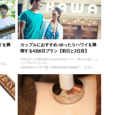
イを満
カップルにおすすめ♪ゆったりハワイを満
喫する4泊6日プラン【初日と2日目】
大切な恋人との海外旅行にもおすすめなハワイ。 海と山も近く、シ
ョップやレストランも...
コラム
LaniLaniユーザー発！Sharing My Hawaii♡
コラム