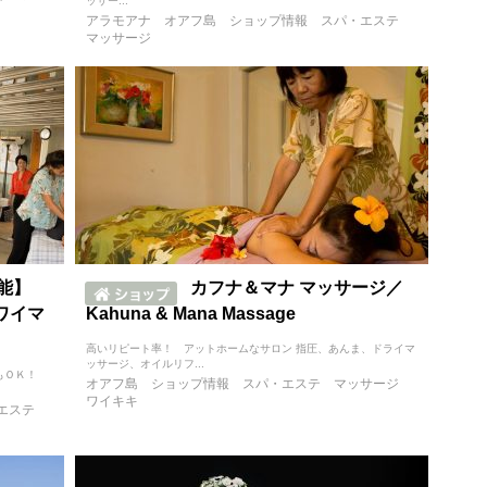
ッサー...
アラモアナ
オアフ島
ショップ情報
スパ・エステ
マッサージ
可能】
カフナ＆マナ マッサージ／
ハワイマ
Kahuna & Mana Massage
高いリピート率！ アットホームなサロン 指圧、あんま、ドライマ
ッサージ、オイルリフ...
もＯＫ！
オアフ島
ショップ情報
スパ・エステ
マッサージ
ワイキキ
エステ