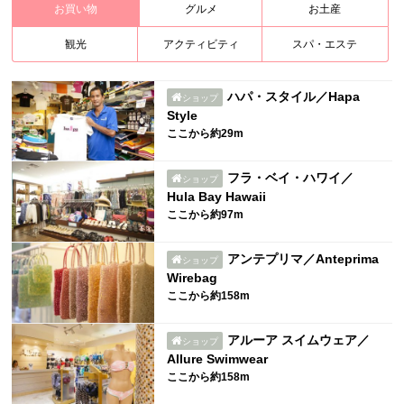
お買い物
グルメ
お土産
観光
アクティビティ
スパ・エステ
ハパ・スタイル／Hapa
ショップ
Style
ここから約29m
フラ・ベイ・ハワイ／
ショップ
Hula Bay Hawaii
ここから約97m
アンテプリマ／Anteprima
ショップ
Wirebag
ここから約158m
アルーア スイムウェア／
ショップ
Allure Swimwear
ここから約158m