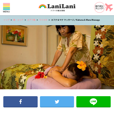
トップ
島・エリア
オアフ島
ワイキキ
カフナ＆マナ マッサージ／Kahuna & Mana Massage