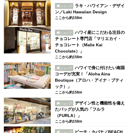
ラキ・ハワイアン・デザイ
ショップ
ン／Laki Hawaiian Design
ここから約158m
ハワイ産にこだわる注目の
ショップ
チョコレート専門店「マリエカイ・
チョコレート（Malie Kai
Chocolate）」
ここから約158m
ハワイで身に付けたい南国
ショップ
コーデが充実！「Aloha Aina
Boutique（アロハ・アイナ・ブティ
ック）」
ここから約158m
デザイン性と機能性を備え
ショップ
たバッグが人気の「フルラ
（FURLA）」
ここから約158m
ビーチ・カバナ／BEACH
ショップ