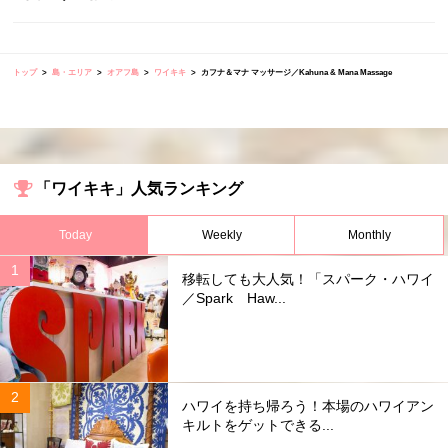
トップ
島・エリア
オアフ島
ワイキキ
カフナ＆マナ マッサージ／Kahuna & Mana Massage
「ワイキキ」人気ランキング
Today
Weekly
Monthly
移転しても大人気！「スパーク・ハワイ
／Spark Haw...
ハワイを持ち帰ろう！本場のハワイアン
キルトをゲットできる...