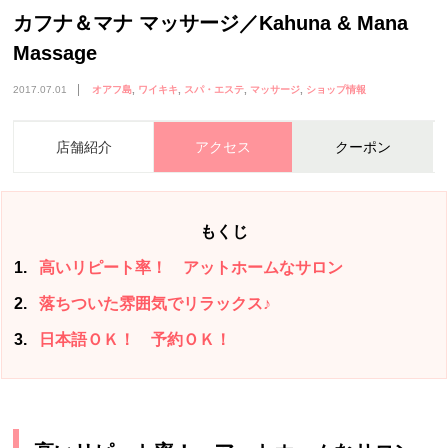
カフナ＆マナ マッサージ／Kahuna & Mana
Massage
2017.07.01
オアフ島
ワイキキ
スパ・エステ
マッサージ
ショップ情報
店舗紹介
アクセス
クーポン
もくじ
1
高いリピート率！ アットホームなサロン
2
落ちついた雰囲気でリラックス♪
3
日本語ＯＫ！ 予約ＯＫ！