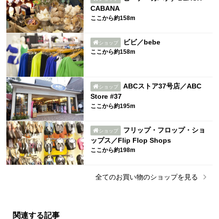
CABANA
ここから約158m
ビビ／bebe
ショップ
ここから約158m
ABCストア37号店／ABC
ショップ
Store #37
ここから約195m
フリップ・フロップ・ショ
ショップ
ップス／Flip Flop Shops
ここから約198m
全ての
お買い物
のショップを見る
関連する記事