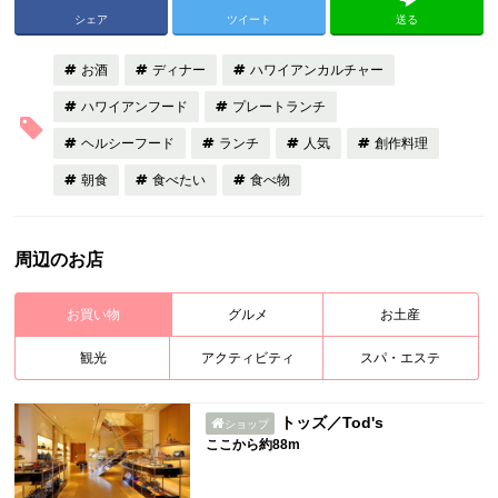
シェア
ツイート
送る
お酒
ディナー
ハワイアンカルチャー
ハワイアンフード
プレートランチ
ヘルシーフード
ランチ
人気
創作料理
朝食
食べたい
食べ物
周辺のお店
お買い物
グルメ
お土産
観光
アクティビティ
スパ・エステ
トッズ／Tod's
ショップ
ここから約88m