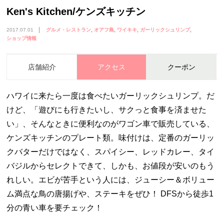
Ken's Kitchen/ケンズキッチン
2017.07.01
グルメ・レストラン
オアフ島
ワイキキ
ガーリックシュリンプ
ショップ情報
店舗紹介
アクセス
クーポン
ハワイに来たら一度は食べたいガーリックシュリンプ。だ
けど、「遊びにも行きたいし、サクっと食事を済ませた
い」、そんなときに便利なのがワゴン車で販売している、
ケンズキッチンのプレート類。味付けは、定番のガーリッ
クバターだけではなく、スパイシー、レッドカレー、タイ
バジルからセレクトできて、しかも、お値段が安いのもう
れしい。エビが苦手という人には、ジューシー＆ボリュー
ム満点な鳥の唐揚げや、ステーキをぜひ！ DFSから徒歩1
分の青い車を要チェック！