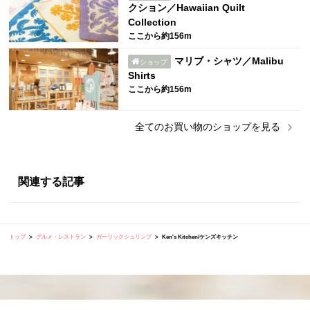
クション／Hawaiian Quilt
Collection
ここから約156m
マリブ・シャツ／Malibu
ショップ
Shirts
ここから約156m
全ての
お買い物
のショップを見る
関連する記事
トップ
グルメ・レストラン
ガーリックシュリンプ
Ken's Kitchen/ケンズキッチン