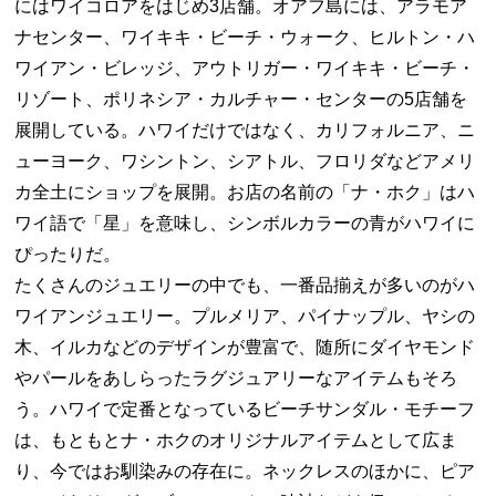
にはワイコロアをはじめ3店舗。オアフ島には、アラモア
ナセンター、ワイキキ・ビーチ・ウォーク、ヒルトン・ハ
ワイアン・ビレッジ、アウトリガー・ワイキキ・ビーチ・
リゾート、ポリネシア・カルチャー・センターの5店舗を
展開している。ハワイだけではなく、カリフォルニア、ニ
ューヨーク、ワシントン、シアトル、フロリダなどアメリ
カ全土にショップを展開。お店の名前の「ナ・ホク」はハ
ワイ語で「星」を意味し、シンボルカラーの青がハワイに
ぴったりだ。
たくさんのジュエリーの中でも、一番品揃えが多いのがハ
ワイアンジュエリー。プルメリア、パイナップル、ヤシの
木、イルカなどのデザインが豊富で、随所にダイヤモンド
やパールをあしらったラグジュアリーなアイテムもそろ
う。ハワイで定番となっているビーチサンダル・モチーフ
は、もともとナ・ホクのオリジナルアイテムとして広ま
り、今ではお馴染みの存在に。ネックレスのほかに、ピア