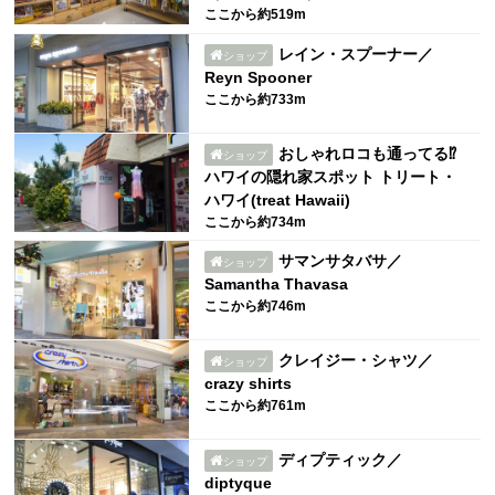
ここから約519m
レイン・スプーナー／
ショップ
Reyn Spooner
ここから約733m
おしゃれロコも通ってる⁉︎
ショップ
ハワイの隠れ家スポット トリート・
ハワイ(treat Hawaii)
ここから約734m
サマンサタバサ／
ショップ
Samantha Thavasa
ここから約746m
クレイジー・シャツ／
ショップ
crazy shirts
ここから約761m
ディプティック／
ショップ
diptyque