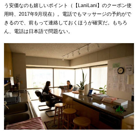
う安価なのも嬉しいポイント（【
LaniLani
】のクーポン使
用時、
2017
年
9
月現在）。電話でもマッサージの予約がで
きるので、前もって連絡しておくほうが確実だ。もちろ
ん、電話は日本語で問題ない。