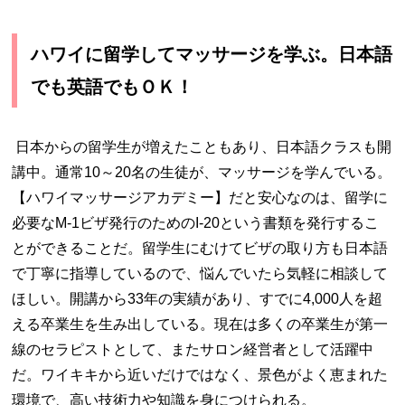
ハワイに留学してマッサージを学ぶ。日本語
でも英語でもＯＫ！
日本からの留学生が増えたこともあり、日本語クラスも開
講中。通常
10
～
20
名の生徒が、マッサージを学んでいる。
【ハワイマッサージアカデミー】だと安心なのは、留学に
必要な
M-1
ビザ発行のための
I-20
という書類を発行するこ
とができることだ。留学生にむけてビザの取り方も日本語
で丁寧に指導しているので、悩んでいたら気軽に相談して
ほしい。開講から
33
年の実績があり、すでに
4,000
人を超
える卒業生を生み出している。現在は多くの卒業生が第一
線のセラピストとして、またサロン経営者として活躍中
だ。ワイキキから近いだけではなく、景色がよく恵まれた
環境で、高い技術力や知識を身につけられる。