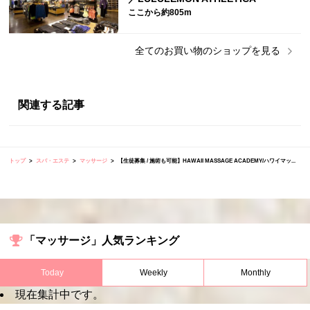
ここから約805m
全ての
お買い物
のショップを見る
関連する記事
トップ
スパ・エステ
マッサージ
【生徒募集 / 施術も可能】HAWAII MASSAGE ACADEMY/ハワイマッ...
「マッサージ」人気ランキング
Today
Weekly
Monthly
現在集計中です。