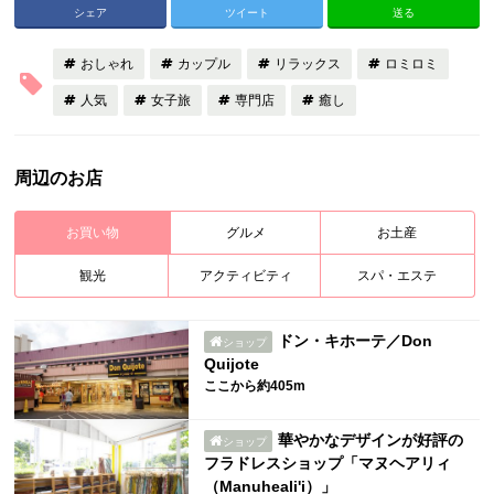
シェア
ツイート
送る
おしゃれ
カップル
リラックス
ロミロミ
人気
女子旅
専門店
癒し
周辺のお店
お買い物
グルメ
お土産
観光
アクティビティ
スパ・エステ
ドン・キホーテ／Don
ショップ
Quijote
ここから約405m
華やかなデザインが好評の
ショップ
フラドレスショップ「マヌヘアリィ
（Manuheali'i）」