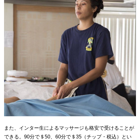
また、インター生によるマッサージも格安で受けることが
できる。
90
分で＄
50
、
60
分で＄
35
（チップ・税込）とい