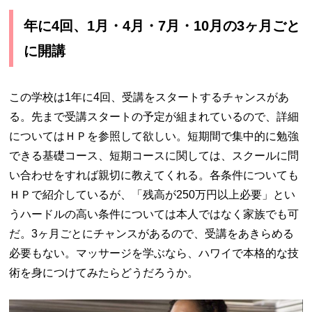
年に
4
回、
1
月・
4
月・
7
月・
10
月の
3
ヶ月ごと
に開講
この学校は
1
年に
4
回、受講をスタートするチャンスがあ
る。先まで受講スタートの予定が組まれているので、詳細
についてはＨＰを参照して欲しい。短期間で集中的に勉強
できる基礎コース、短期コースに関しては、スクールに問
い合わせをすれば親切に教えてくれる。各条件についても
ＨＰで紹介しているが、「残高が
250
万円以上必要」とい
うハードルの高い条件については本人ではなく家族でも可
だ。
3
ヶ月ごとにチャンスがあるので、受講をあきらめる
必要もない。マッサージを学ぶなら、ハワイで本格的な技
術を身につけてみたらどうだろうか。