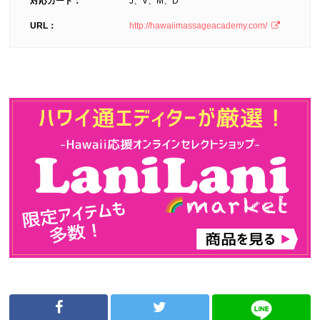
対応カード：
J、V、M、D
URL：
http://hawaiimassageacademy.com/