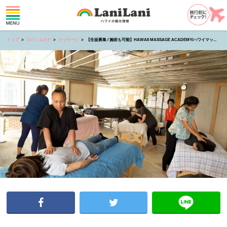
トップ
スパ・エステ
マッサージ
【生徒募集 / 施術も可能】HAWAII MASSAGE ACADEMY/ハワイマッ...