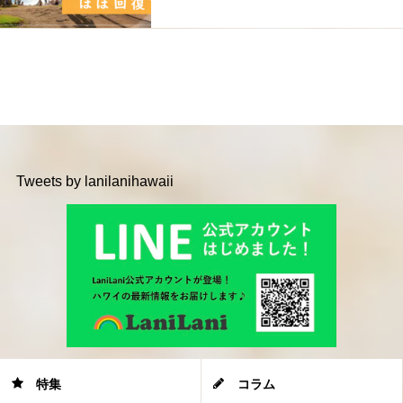
Tweets by lanilanihawaii
特集
コラム