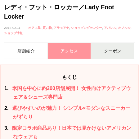
レディ・フット・ロッカー／Lady Foot
Locker
2018.02.11
オアフ島
買い物
アラモアナ
ショッピングセンター
アパレル
ホノルル
ショップ情報
店舗紹介
アクセス
クーポン
もくじ
1
米国を中心に約200店舗展開！ 女性向けアクティブウ
ェア＆シューズ専門店
2
選びやすいのが魅力！ シンプル×モダンなスニーカー
がずらり
3
限定コラボ商品あり！日本では見かけないアメリカン
なウェアも