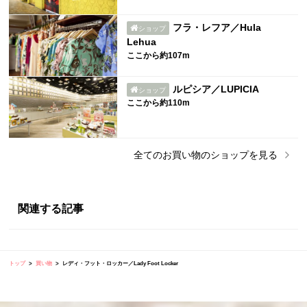
フラ・レフア／Hula
ショップ
Lehua
ここから約107m
ルピシア／LUPICIA
ショップ
ここから約110m
全ての
お買い物
のショップを見る
関連する記事
トップ
買い物
レディ・フット・ロッカー／Lady Foot Locker