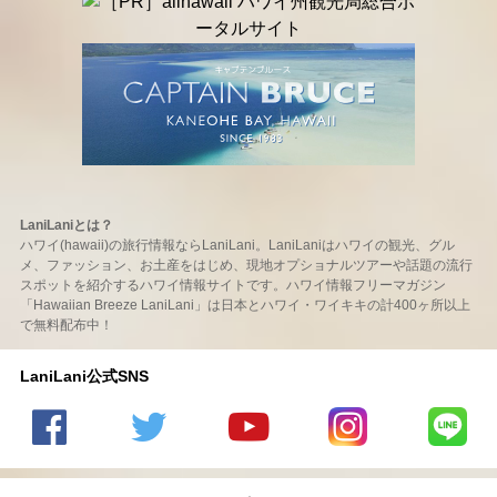
LaniLaniとは？
ハワイ(hawaii)の旅行情報ならLaniLani。LaniLaniはハワイの観光、グル
メ、ファッション、お土産をはじめ、現地オプショナルツアーや話題の流行
スポットを紹介するハワイ情報サイトです。ハワイ情報フリーマガジン
「Hawaiian Breeze LaniLani」は日本とハワイ・ワイキキの計400ヶ所以上
で無料配布中！
LaniLani公式SNS
LaniLani
LaniLani
LaniLani
LaniLani
LaniLani
の
のtwitter
の
の
のLINEを