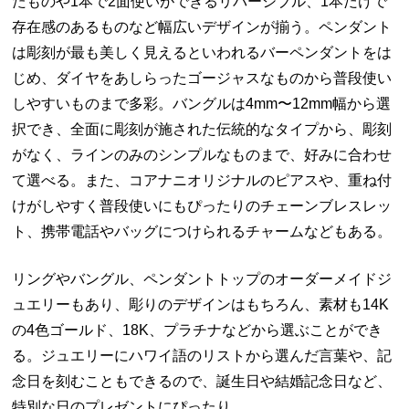
たものや1本で2面使いができるリバーシブル、1本だけで
存在感のあるものなど幅広いデザインが揃う。ペンダント
は彫刻が最も美しく見えるといわれるバーペンダントをは
じめ、ダイヤをあしらったゴージャスなものから普段使い
しやすいものまで多彩。バングルは4mm〜12mm幅から選
択でき、全面に彫刻が施された伝統的なタイプから、彫刻
がなく、ラインのみのシンプルなものまで、好みに合わせ
て選べる。また、コアナニオリジナルのピアスや、重ね付
けがしやすく普段使いにもぴったりのチェーンブレスレッ
ト、携帯電話やバッグにつけられるチャームなどもある。
リングやバングル、ペンダントトップのオーダーメイドジ
ュエリーもあり、彫りのデザインはもちろん、素材も14K
の4色ゴールド、18K、プラチナなどから選ぶことができ
る。ジュエリーにハワイ語のリストから選んだ言葉や、記
念日を刻むこともできるので、誕生日や結婚記念日など、
特別な日のプレゼントにぴったり。