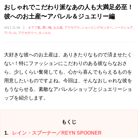
おしゃれでこだわり派なあの人も大満足必至！
彼へのお土産〜アパレル＆ジュエリー編
2017.11.06
オアフ島
買い物
お土産
アラモアナ
ショッピングセンター
ノースショア
アパレル
アクセサリー
ホノルル
大好きな彼へのお土産は、ありきたりなもので済ませたく
ない！特にファッションにこだわりのある彼ならなおさ
ら、少しくらい奮発しても、心から喜んでもらえるものを
用意したいものですよね。今回は、そんなおしゃれな彼を
もうならせる、素敵なアパレルショップとジュエリーショ
ップを紹介します。
もくじ
1
レイン・スプーナー／REYN SPOONER