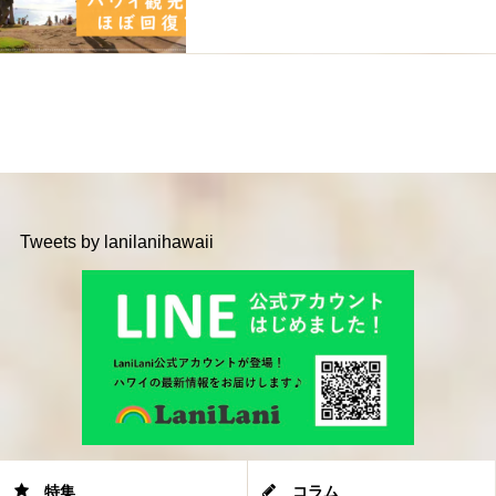
Tweets by lanilanihawaii
特集
コラム