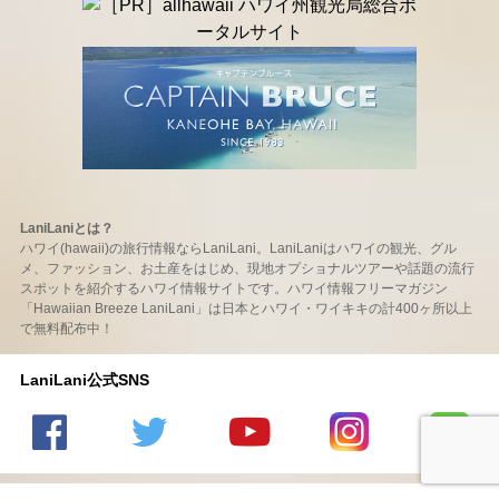
LaniLaniとは？
ハワイ(hawaii)の旅行情報ならLaniLani。LaniLaniはハワイの観光、グル
メ、ファッション、お土産をはじめ、現地オプショナルツアーや話題の流行
スポットを紹介するハワイ情報サイトです。ハワイ情報フリーマガジン
「Hawaiian Breeze LaniLani」は日本とハワイ・ワイキキの計400ヶ所以上
で無料配布中！
LaniLani公式SNS
LaniLani
LaniLani
LaniLani
LaniLani
LaniLani
の
のtwitter
の
の
のLINEを