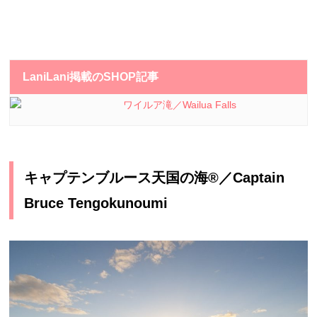
LaniLani掲載のSHOP記事
ワイルア滝／Wailua Falls
キャプテンブルース天国の海®／Captain
Bruce Tengokunoumi