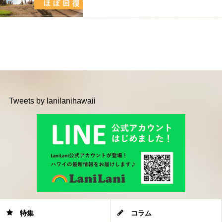
Tweets by lanilanihawaii
特集
コラム