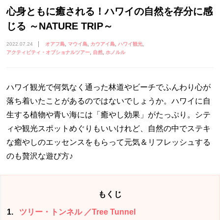
心身ともに癒される！ハワイの自然を存分に感
じる ～NATURE TRIP～
2022.07.24
オアフ島
マウイ島
カウアイ島
ハワイ観光
アクティビティ・オプショナルツアー
自然
ホノルル
ハワイ観光で何気なく通った林道やビーチでふんわり心が
落ち着いたことがあるのではないでしょうか。ハワイに自
生する植物や青い海には「癒やし効果」がたっぷり。シテ
ィや観光スポットめぐりもいいけれど、自然の中でステキ
な癒やしのエッセンスをもらって元気＆リフレッシュする
のも贅沢な遊び方♪
もくじ
1
ツリー・トンネル ／Tree Tunnel