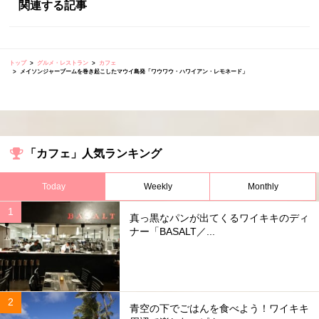
関連する記事
トップ
グルメ・レストラン
カフェ
メイソンジャーブームを巻き起こしたマウイ島発「ワウワウ・ハワイアン・レモネード」
「カフェ」人気ランキング
Today
Weekly
Monthly
真っ黒なパンが出てくるワイキキのディ
ナー「BASALT／...
青空の下でごはんを食べよう！ワイキキ