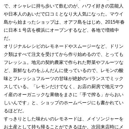
で、オシャレに持ち歩いて飲むのが、ハワイ好きの芸能人
や日本人のあいだで口コミとなり大人気になった。マウイ
島から始まったショップは、オアフ島をはじめ、2015年春
に日本１号店を横浜にオープンするなど、各地で増殖中
だ。
オリジナルレシピのレモネードやスムージーなど、ドリン
ク類はすべて注文を受けてから作り始めるので、とっても
フレッシュ。地元の契約農家で作られた野菜やフルーツな
ど、新鮮なものをふんだんに使っているので、レモンの酸
味とフレッシュフルーツの甘味が絶妙のバランスでミック
スしている。「レモンだけでなく、お店の厨房で地元マウ
イ産のオーガニックな果物をまさに「手で搾る」からおい
しいんです」と、ショップのホームページにも書かれてい
るほどだ。
すっきりとした味わいのレモネードは、メイソンジャーを
お土産として持ち帰ることができるほか、次回来店時にメ