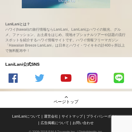
LaniLaniとは？
ハワイ(hawaii)の旅行情報ならLaniLani。LaniLaniはハワイの観光、グル
メ、ファッション、お土産をはじめ、現地オプショナルツアーや話題の流行
スポットを紹介するハワイ情報サイトです。ハワイ情報フリーマガジン
「Hawaiian Breeze LaniLani」は日本とハワイ・ワイキキの計400ヶ所以上
で無料配布中！
LaniLani公式SNS
LaniLani
LaniLani
LaniLani
LaniLani
LaniLani
の
のtwitter
の
の
のLINEを
Facebook
を見る
Youtube
Instagram
見る
ページトップ
を見る
チャンネ
を見る
ルを見る
LaniLaniについて
運営会社
サイトマップ
プライバシーポリシー
広告掲載について
お問い合わせ
© 2009-2018 P.M.A Tryangle,Inc. / Digitalidentity inc.