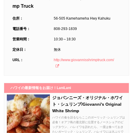
mp Truck
住所：
56-505 Kamehameha Hwy Kahuku
電話番号：
808-293-1839
営業時間：
10:30～18:30
定休日：
無休
URL：
http://www.giovannisshrimptruck.com/
ハワイの最新情報をお届け！LaniLani
ジョバンニーズ・オリジナル・ホワイ
ト・シュリンプ/Giovanni's Original
White Shrimp
ハワイの食を語るならここのガーリック･シュリンプは
必食！オアフ島の最北部に位置するノースショアのビ
ッグタウン、ハレイワを訪れたら、一度は食べておき
たいガーリック・シュリンプ。ハレイワには大ぶりで