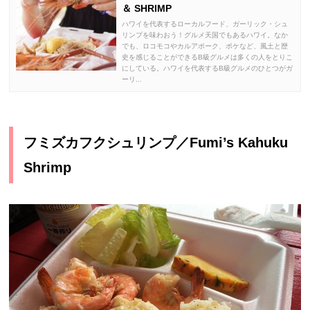
＆ SHRIMP
ハワイを代表するローカルフード、ガーリック・シュ
リンプを味わおう！グルメ天国でもあるハワイ。なか
でも、ロコモコやカルアポーク、ポケなど、風土と歴
史を感じることができるB級グルメは多くの人をとりこ
にしている。ハワイを代表するB級グルメのひとつがガ
ーリ...
フミズカフクシュリンプ／Fumi’s Kahuku
Shrimp