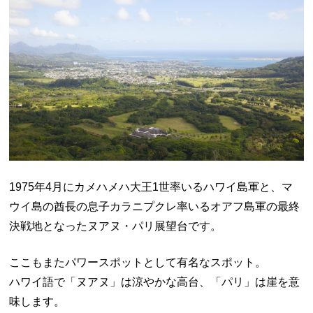
1975年
4
月にカメハメハ大王
1
世率いるハワイ島軍と、
マ
ウイ島の酋長の息子
カラニプクレ率いるオアフ島軍の最終
決戦地となったヌアヌ・パリ展望台です。
ここもまたパワースポットとして有名なスポット。
ハワイ語で「ヌアヌ」は涼やかな高台、「パリ」は崖を意
味します。