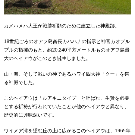
カメハメハ大王が戦勝祈願のために建立した神殿跡。
18
世紀ごろのオアフ島酋長カハハナの指示と神官カオプル
プルの指揮のもと、約
20,240
平方メートルものオアフ島最
大のヘイアウがこのとき誕生しました。
山・海、そして戦いの神であるハワイ四大神「クー」を祭
る神殿でした。
このヘイアウは「ルアキニタイプ」と呼ばれ、生贄を必要
とする祈祷が行われていたことが他のヘイアウと異なり、
歴史的に興味深いです。
ワイメア湾を望む丘の上に広がるこのヘイアウは、
1965
年