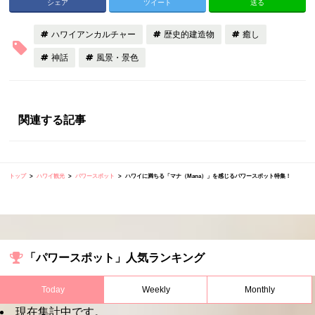
シェア
ツイート
送る
ハワイアンカルチャー
歴史的建造物
癒し
神話
風景・景色
関連する記事
トップ
ハワイ観光
パワースポット
ハワイに満ちる「マナ（Mana）」を感じるパワースポット特集！
「パワースポット」人気ランキング
Today
Weekly
Monthly
現在集計中です。