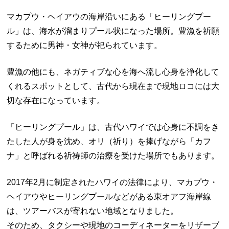
マカプウ・ヘイアウの海岸沿いにある「ヒーリングプー
ル」は、海水が溜まりプール状になった場所。豊漁を祈願
するために男神・女神が祀られています。
豊漁の他にも、ネガティブな心を海へ流し心身を浄化して
くれるスポットとして、古代から現在まで現地ロコには大
切な存在になっています。
「ヒーリングプール」は、古代ハワイでは心身に不調をき
たした人が身を沈め、オリ（祈り）を捧げながら「カフ
ナ」と呼ばれる祈祷師の治療を受けた場所でもあります。
2017
年
2
月に制定されたハワイの法律により、マカプウ・
ヘイアウやヒーリングプールなどがある東オアフ海岸線
は、ツアーバスが寄れない地域となりました。
そのため、タクシーや現地のコーディネーターをリザーブ