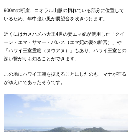
900m
の断崖、コオラル山脈の切れている部分に位置して
いるため、年中強い風が展望台を吹きつけます。
近くにはカメハメハ大王
4
世の妻エマ妃が使用した「クイ
ーン・エマ・サマー・パレス（エマ妃の夏の離宮）」や
「ハワイ王室霊廟（ヌウアヌ）」もあり、ハワイ王室との
深い繋がりも知ることができます。
この地にハワイ王朝を据えることにしたのも、マナが宿る
がゆえにであったそうです。