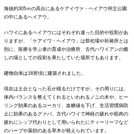
海抜約
305
ｍの高台にあるケアイヴァ・ヘイアウ州立公園
の中にあるヘイアウ。
ハワイにあるヘイアウにはそれぞれ違った目的や役割があ
りますが、「ケアイワ・ヘイアウ」は祭祀場や祈祷所とは
別に、医療を学ぶ者の育成や治療所、古代ハワイアンの癒
しの場としての役割を果たしていた場所でもあります。
建物自体は
16
世頃に建築されました。
現在は土台となった石が残るだけですが、その周りには、
体内バランスを整えてくれるといわれるノニの木や、ヒー
リング効果のあるユーカリ、血糖値を下げ、生活習慣病防
止に効果のあるグァバ、古代ハワイで神経の疲れや筋肉の
疲れにシップ代わりとして用いられたにティーリーフなど
のハーブや薬効のある草木が植えられています。