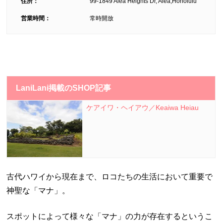
住所：
99-1849 Aiea Heights Dr, Aiea,Honolulu
営業時間：
常時開放
LaniLani掲載のSHOP記事
ケアイワ・ヘイアウ／Keaiwa Heiau
古代ハワイから現在まで、ロコたちの生活において重要で
神聖な「マナ」。
スポットによって様々な「マナ」の力が存在するというこ