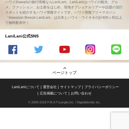
ハワイ(hawaii)の旅行情報ならLaniLani。LaniLaniはハワイの観光、グル
メ、ファッション、お土産をはじめ、現地オプショナルツアーや話題の流行
スポットを紹介するハワイ情報サイトです。ハワイ情報フリーマガジン
「Hawaiian Breeze LaniLani」は日本とハワイ・ワイキキの計400ヶ所以上
で無料配布中！
LaniLani公式SNS
LaniLani
LaniLani
LaniLani
LaniLani
LaniLani
の
のtwitter
の
の
のLINEを
Facebook
を見る
Youtube
Instagram
見る
ページトップ
を見る
チャンネ
を見る
ルを見る
LaniLaniについて
運営会社
サイトマップ
プライバシーポリシー
広告掲載について
お問い合わせ
© 2009-2018 P.M.A Tryangle,Inc. / Digitalidentity inc.