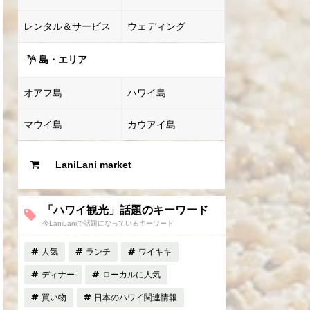
レンタル＆サービス
ウェディング
島・エリア
オアフ島
ハワイ島
マウイ島
カウアイ島
LaniLani market
「ハワイ観光」話題のキーワード
今LaniLaniで話題になっているキーワード
人気
ランチ
ワイキキ
ディナー
ローカルに人気
買い物
日本のハワイ関連情報