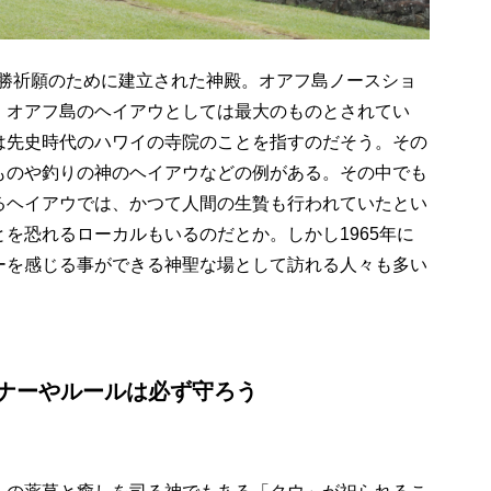
戦勝祈願のために建立された神殿。オアフ島ノースショ
、オアフ島のヘイアウとしては最大のものとされてい
は先史時代のハワイの寺院のことを指すのだそう。その
ものや釣りの神のヘイアウなどの例がある。その中でも
るヘイアウでは、かつて人間の生贄も行われていたとい
とを恐れるローカルもいるのだとか。しかし
1965
年に
ーを感じる事ができる神聖な場として訪れる人々も多い
ナーやルールは必ず守ろう