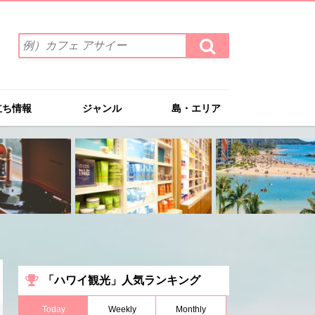
検
検
索
索
ワ
す
る
ー
ド
立ち情報
ジャンル
島・エリア
を
入
力
(例）
カ
フ
ェ
ア
サ
イ
ー
「ハワイ観光」人気ランキング
Today
Weekly
Monthly