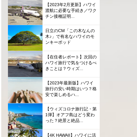
【2023年2月更新】ハワイ
渡航に必要な手続き／ワク
チン接種証明...
日立のCM「この木なんの
木♪」で有名なハワイのモ
ンキーポッド
【在住者レポート】次回の
ハワイ旅行で気をつけるべ
きことは？ウィズ...
【2023年最新版】ハワイ
旅行の安い時期はいつ？格
安で楽しめるハ...
【ウィズコロナ旅行記・第
1弾】オアフ島はどう変わ
った？絶景と絶品...
【4K HAWAII】ハワイに活