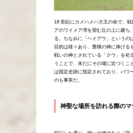
18 世紀にカメハメハ大王の命で、
アのワイメア湾を望む丘の上に建ち
る。ちなみに「ヘイアウ」というの
目的は様々あり、豊穣の神に捧げる
戦いの神とされている「クウ」を祀
うことで、未だにその場に近づくこ
は国定史跡に指定されており、パワ
のも事実だ。
神聖な場所を訪れる際のマ