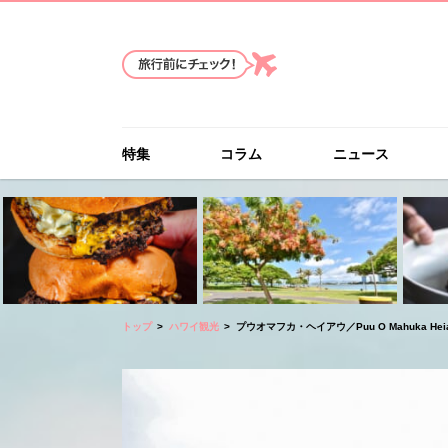
特集
コラム
ニュース
トップ
ハワイ観光
プウオマフカ・ヘイアウ／Puu O Mahuka Hei