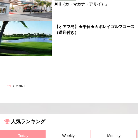
Alii（カ・マカナ・アリイ）」
【オアフ島】★平日★カポレイゴルフコース
（送迎付き）
トップ
カポレイ
人気ランキング
Today
Weekly
Monthly