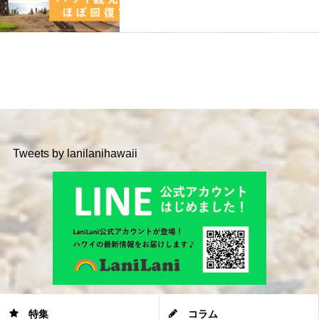
Tweets by lanilanihawaii
特集
コラム