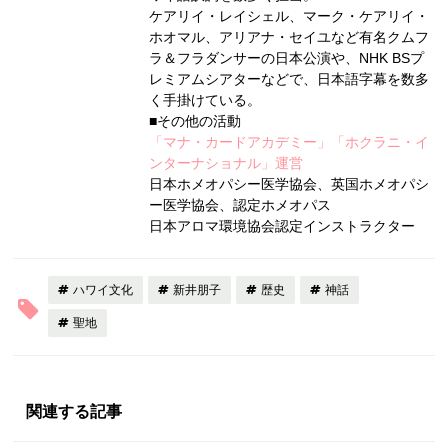
ケアリイ・レイシェル、マーク・ケアリイ・
ホオマル、アリアナ・セイユなど有名クムフ
ラ＆フラダンサーの日本公演や、
NHK BS
プ
レミアムシアターなどで、日本語字幕を数多
く手掛けている。
■その他の活動
「マナ・カードアカデミー」「ホクラニ・イ
ンターナショナル」運営
日本ホメオパシー医学協会、英国ホメオパシ
ー医学協会、認定ホメオパス
日本アロマ環境協会認定インストラクター
ハワイ文化
新井朋子
歴史
神話
聖地
関連する記事