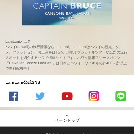
LaniLaniとは？
ハワイ(hawaii)の旅行情報ならLaniLani。LaniLaniはハワイの観光、グル
メ、ファッション、お土産をはじめ、現地オプショナルツアーや話題の流行
スポットを紹介するハワイ情報サイトです。ハワイ情報フリーマガジン
「Hawaiian Breeze LaniLani」は日本とハワイ・ワイキキの計400ヶ所以上
で無料配布中！
LaniLani公式SNS
LaniLani
LaniLani
LaniLani
LaniLani
LaniLani
の
のtwitter
の
の
のLINEを
Facebook
を見る
Youtube
Instagram
見る
ページトップ
を見る
チャンネ
を見る
ルを見る