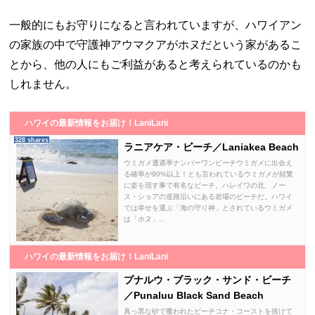
一般的にもお守りになると言われていますが、ハワイアン
の家族の中で守護神アウマクアがホヌだという家があるこ
とから、他の人にもご利益があると考えられているのかも
しれません。
ハワイの最新情報をお届け！LaniLani
328 shares
ラニアケア・ビーチ／Laniakea Beach
ウミガメ遭遇率ナンバーワンビーチウミガメに出会え
る確率が90%以上！とも言われているウミガメが頻繁
に姿を現す事で有名なビーチ。ハレイワの北、ノー
ス・ショアの道路沿いにある岩場のビーチだ。ハワイ
では幸せを運ぶ「海の守り神」とされているウミガメ
は「ホヌ」...
ハワイの最新情報をお届け！LaniLani
プナルウ・ブラック・サンド・ビーチ
／Punaluu Black Sand Beach
真っ黒な砂で覆われたビーチコナ・コーストを抜けて