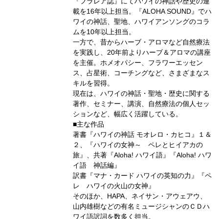
『フラレア誌』にてハワイの神話や歴史の連
載を
16
年以上担当。『
ALOHA SOUND
』でハ
ワイの神話、聖地、ハワイアンソングのコラ
ムを
10
年以上担当。
一方で、昔からハーブ・アロマなど自然療法
を実践し、
20
年前よりハーブ＆アロマの講座
を主催。ホメオパシー、フラワーエッセン
ス、占星術、コーチングなど、さまざまなス
キルを習得。
現在は、ハワイの神話・聖地・歴史に関する
著作、セミナー、講演、自然療法の個人セッ
ションなど、幅広く活躍している。
■主な作品
著書『ハワイの神話 モオレロ・カヒコ』１＆
２、『ハワイの女神～ ペレとヒイアカの
旅』、共著『
Aloha!
ハワイ語』『
Aloha!
ハワ
イ語 神話編』
訳書『マナ・カード ハワイの英知の力』『ペ
レ ハワイの火山の女神』
そのほか、
HAPA
、ネイサン・アウェアウ、
山内雄樹などの有名ミュージシャンのＣＤハ
ワイ語訳詞を数多く担当。