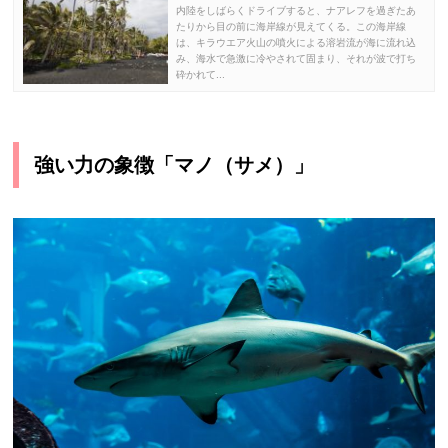
内陸をしばらくドライブすると、ナアレフを過ぎたあ
たりから目の前に海岸線が見えてくる。この海岸線
は、キラウエア火山の噴火による溶岩流が海に流れ込
み、海水で急激に冷やされて固まり、それが波で打ち
砕かれて...
強い力の象徴「マノ（サメ）」