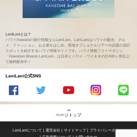
LaniLaniとは？
ハワイ(hawaii)の旅行情報ならLaniLani。LaniLaniはハワイの観光、グル
メ、ファッション、お土産をはじめ、現地オプショナルツアーや話題の流行
スポットを紹介するハワイ情報サイトです。ハワイ情報フリーマガジン
「Hawaiian Breeze LaniLani」は日本とハワイ・ワイキキの計400ヶ所以上
で無料配布中！
LaniLani公式SNS
LaniLani
LaniLani
LaniLani
LaniLani
LaniLani
の
のtwitter
の
の
のLINEを
Facebook
を見る
Youtube
Instagram
見る
ページトップ
を見る
チャンネ
を見る
ルを見る
LaniLaniについて
運営会社
サイトマップ
プライバシーポリシー
広告掲載について
お問い合わせ