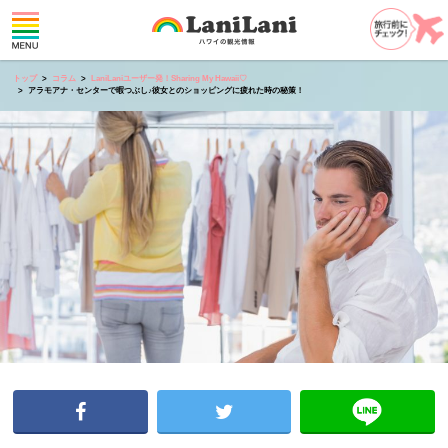
トップ
コラム
LaniLaniユーザー発！Sharing My Hawaii♡
アラモアナ・センターで暇つぶし♪彼女とのショッピングに疲れた時の秘策！