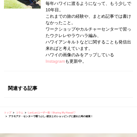
毎年ハワイに渡るようになって、もう少しで
10年目。
これまでの旅の経験や、まとめ記事では書け
なかったこと。
ワークショップやカルチャーセンターで習っ
たウクレレやラウハラ編み、
ハワイアンキルトなどに関することも発信出
来ればと考えています。
ハワイの画像のみをアップしている
Instagram
も更新中。
関連する記事
トップ
コラム
LaniLaniユーザー発！Sharing My Hawaii♡
アラモアナ・センターで暇つぶし♪彼女とのショッピングに疲れた時の秘策！