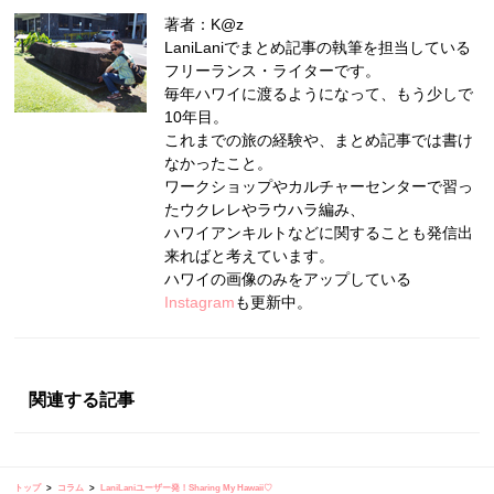
著者：K@z
LaniLaniでまとめ記事の執筆を担当している
フリーランス・ライターです。
毎年ハワイに渡るようになって、もう少しで
10年目。
これまでの旅の経験や、まとめ記事では書け
なかったこと。
ワークショップやカルチャーセンターで習っ
たウクレレやラウハラ編み、
ハワイアンキルトなどに関することも発信出
来ればと考えています。
ハワイの画像のみをアップしている
Instagram
も更新中。
関連する記事
トップ
コラム
LaniLaniユーザー発！Sharing My Hawaii♡