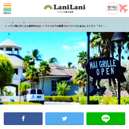
トップ
コラム
LaniLaniユーザー発！Sharing My Hawaii♡
ハワイ島に行くなら絶対外せない！ワイコロアの絶景ゴルフコースにあるレストラン「マイ・...