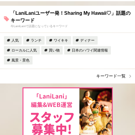
「LaniLaniユーザー発！Sharing My Hawaii♡」話題の
キーワード
今LaniLaniで話題になっているキーワード
人気
ランチ
ワイキキ
ディナー
ローカルに人気
買い物
日本のハワイ関連情報
風景・景色
キーワード一覧