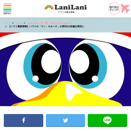
トップ
コラム
LaniLaniユーザー発！Sharing My Hawaii♡
【ハワイ最新情報】ハワイの「ドン・キホーテ」が系列の2店舗を閉店に