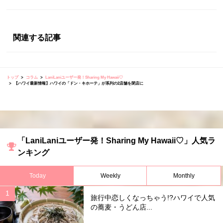
関連する記事
トップ
コラム
LaniLaniユーザー発！Sharing My Hawaii♡
【ハワイ最新情報】ハワイの「ドン・キホーテ」が系列の2店舗を閉店に
「LaniLaniユーザー発！Sharing My Hawaii♡」人気ラ
ンキング
Today
Weekly
Monthly
旅行中恋しくなっちゃう!?ハワイで人気
の蕎麦・うどん店...