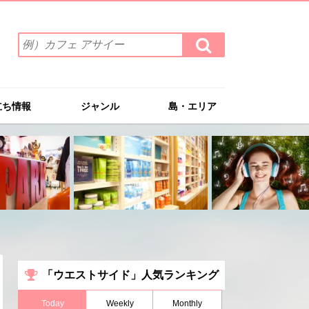
検
検
索
索
ワ
す
る
ー
ド
立ち情報
ジャンル
島・エリア
を
入
力
(例）
カ
フ
ェ
ア
サ
イ
ー
「ウエストサイド」人気ランキング
Today
Weekly
Monthly