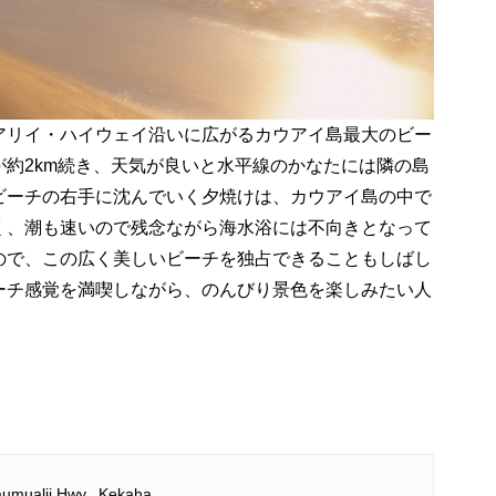
アリイ・ハイウェイ沿いに広がるカウアイ島最大のビー
約2km続き、天気が良いと水平線のかなたには隣の島
ビーチの右手に沈んでいく夕焼けは、カウアイ島の中で
く、潮も速いので残念ながら海水浴には不向きとなって
ので、この広く美しいビーチを独占できることもしばし
ーチ感覚を満喫しながら、のんびり景色を楽しみたい人
umualii Hwy., Kekaha