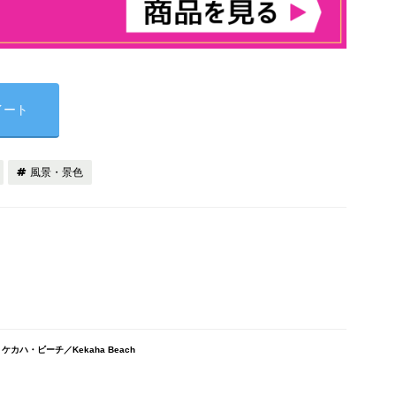
イート
風景・景色
ケカハ・ビーチ／Kekaha Beach