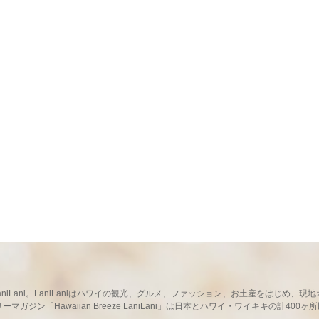
ならLaniLani。LaniLaniはハワイの観光、グルメ、ファッション、お土産をはじ
ガジン「Hawaiian Breeze LaniLani」は日本とハワイ・ワイキキの計400