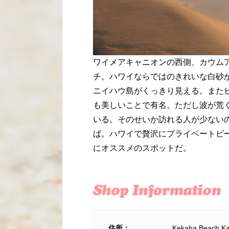
ワイメアキャニオンの西側、カウム
チ。ハワイならではのきれいな白砂が
ニイハウ島がくっきり見える。また
も美しいことで有名。ただし波が荒
いる。そのせいか訪れる人が少ない
ば。ハワイで贅沢にプライベートビ
にオススメのスポットだ。
住所：
Kekaha Beach Ka