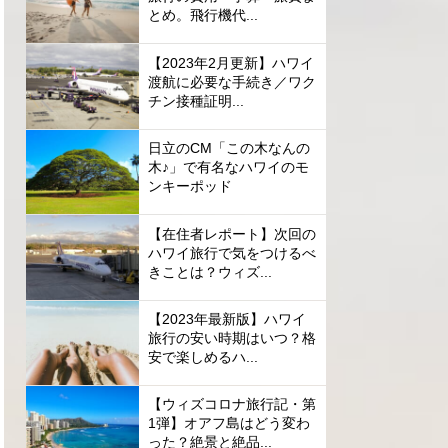
とめ。飛行機代...
【2023年2月更新】ハワイ
渡航に必要な手続き／ワク
チン接種証明...
日立のCM「この木なんの
木♪」で有名なハワイのモ
ンキーポッド
【在住者レポート】次回の
ハワイ旅行で気をつけるべ
きことは？ウィズ...
【2023年最新版】ハワイ
旅行の安い時期はいつ？格
安で楽しめるハ...
【ウィズコロナ旅行記・第
1弾】オアフ島はどう変わ
った？絶景と絶品...