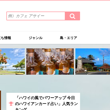
検
検
索
索
ワ
す
る
ー
ド
立ち情報
ジャンル
島・エリア
を
入
力
(例）
カ
フ
ェ
ア
サ
イ
ー
「ハワイの風でパワーアップ 今日
のハワイアンカード占い」人気ラン
キング