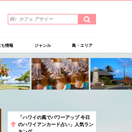
検
検
索
索
ワ
す
る
ー
ド
立ち情報
ジャンル
島・エリア
を
入
力
(例）
カ
フ
ェ
ア
サ
イ
ー
「ハワイの風でパワーアップ 今日
のハワイアンカード占い」人気ラン
キング