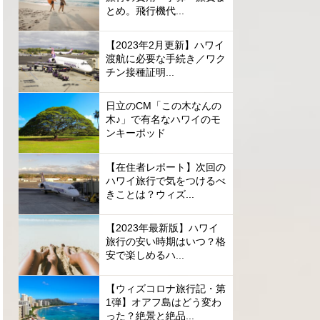
とめ。飛行機代...
【2023年2月更新】ハワイ
渡航に必要な手続き／ワク
チン接種証明...
日立のCM「この木なんの
木♪」で有名なハワイのモ
ンキーポッド
【在住者レポート】次回の
ハワイ旅行で気をつけるべ
きことは？ウィズ...
【2023年最新版】ハワイ
旅行の安い時期はいつ？格
安で楽しめるハ...
【ウィズコロナ旅行記・第
1弾】オアフ島はどう変わ
った？絶景と絶品...