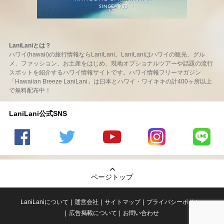
LaniLaniとは？
ハワイ(hawaii)の旅行情報ならLaniLani。LaniLaniはハワイの観光、グル
メ、ファッション、お土産をはじめ、現地オプショナルツアーや話題の流行
スポットを紹介するハワイ情報サイトです。ハワイ情報フリーマガジン
「Hawaiian Breeze LaniLani」は日本とハワイ・ワイキキの計400ヶ所以上
で無料配布中！
LaniLani公式SNS
LaniLani
LaniLani
LaniLani
LaniLani
LaniLani
の
のtwitter
の
の
のLINEを
Facebook
を見る
Youtube
Instagram
見る
ページトップ
を見る
チャンネ
を見る
ルを見る
LaniLaniについて
運営会社
サイトマップ
プライバシーポリシー
広告掲載について
お問い合わせ