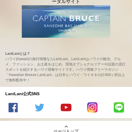
LaniLaniとは？
ハワイ(hawaii)の旅行情報ならLaniLani。LaniLaniはハワイの観光、グル
メ、ファッション、お土産をはじめ、現地オプショナルツアーや話題の流行
スポットを紹介するハワイ情報サイトです。ハワイ情報フリーマガジン
「Hawaiian Breeze LaniLani」は日本とハワイ・ワイキキの計400ヶ所以上
で無料配布中！
LaniLani公式SNS
LaniLani
LaniLani
LaniLani
LaniLani
LaniLani
の
のtwitter
の
の
のLINEを
Facebook
を見る
Youtube
Instagram
見る
ページトップ