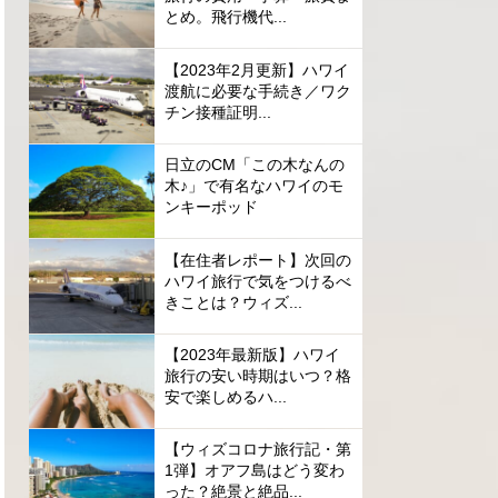
とめ。飛行機代...
【2023年2月更新】ハワイ
渡航に必要な手続き／ワク
チン接種証明...
日立のCM「この木なんの
木♪」で有名なハワイのモ
ンキーポッド
【在住者レポート】次回の
ハワイ旅行で気をつけるべ
きことは？ウィズ...
【2023年最新版】ハワイ
旅行の安い時期はいつ？格
安で楽しめるハ...
【ウィズコロナ旅行記・第
1弾】オアフ島はどう変わ
った？絶景と絶品...