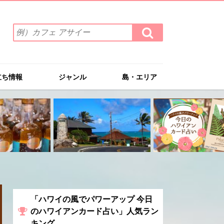
検
検
索
索
ワ
す
る
ー
ド
立ち情報
ジャンル
島・エリア
を
入
力
(例）
カ
フ
ェ
ア
サ
イ
ー
「ハワイの風でパワーアップ 今日
のハワイアンカード占い」人気ラン
キング