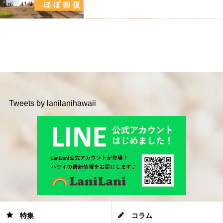
Tweets by lanilanihawaii
特集
コラム