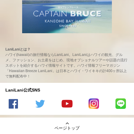
LaniLaniとは？
ハワイ(hawaii)の旅行情報ならLaniLani。LaniLaniはハワイの観光、グル
メ、ファッション、お土産をはじめ、現地オプショナルツアーや話題の流行
スポットを紹介するハワイ情報サイトです。ハワイ情報フリーマガジン
「Hawaiian Breeze LaniLani」は日本とハワイ・ワイキキの計400ヶ所以上
で無料配布中！
LaniLani公式SNS
LaniLani
LaniLani
LaniLani
LaniLani
LaniLani
の
のtwitter
の
の
のLINEを
Facebook
を見る
Youtube
Instagram
見る
ページトップ
を見る
チャンネ
を見る