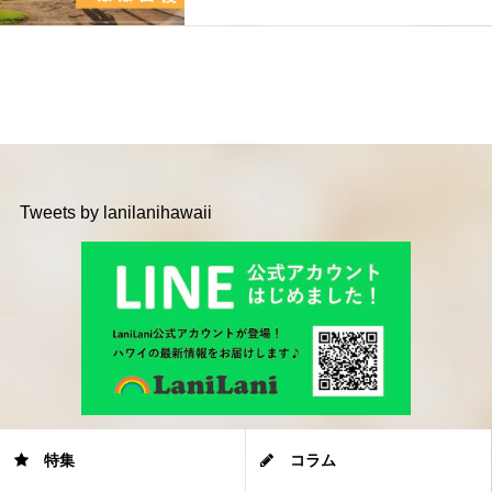
Tweets by lanilanihawaii
特集
コラム