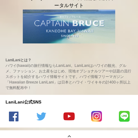
LaniLaniとは？
ハワイ(hawaii)の旅行情報ならLaniLani。LaniLaniはハワイの観光、グル
メ、ファッション、お土産をはじめ、現地オプショナルツアーや話題の流行
スポットを紹介するハワイ情報サイトです。ハワイ情報フリーマガジン
「Hawaiian Breeze LaniLani」は日本とハワイ・ワイキキの計400ヶ所以上
で無料配布中！
LaniLani公式SNS
LaniLani
LaniLani
LaniLani
LaniLani
LaniLani
の
のtwitter
の
の
のLINEを