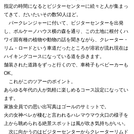
指定の時間になるとビジターセンターに続々と人が集まっ
てきて、だいたいその数50人ほど。
パークレンジャーに付いて、ビジターセンターを出発
し、ボルケーノハウス横の森を通り、この土地に根付くハ
ワイ固有種の植物や動物の話を聞きながら、クレーター・
リム・ロードという車道だったところが溶岩が流れ現在は
ハイキングコースになっている道を歩きます。
舗装された道路をずっと行くので、車椅子もベビーカーも
OK。
これがこのツアーのポイント。
あらゆる年代の人が気軽に楽しめるコース設定になってい
ます。
家族全員での思い出写真はゴールのサミットで。
火の女神ペレが棲むと言われるハレマウマウ火口の様子を
上から眺められる絶景スポットは風が吹き気持ちがいい。
次に向かうのはビジターセンターからクレーターリムド