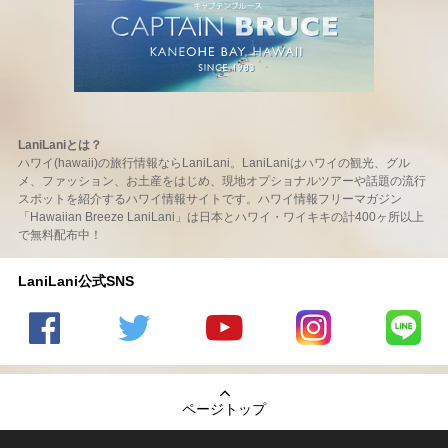
LaniLaniとは？
ハワイ(hawaii)の旅行情報ならLaniLani。LaniLaniはハワイの観光、グル
メ、ファッション、お土産をはじめ、現地オプショナルツアーや話題の流行
スポットを紹介するハワイ情報サイトです。ハワイ情報フリーマガジン
「Hawaiian Breeze LaniLani」は日本とハワイ・ワイキキの計400ヶ所以上
で無料配布中！
LaniLani公式SNS
LaniLani
LaniLani
LaniLani
LaniLani
LaniLani
の
のtwitter
の
の
のLINEを
Facebook
を見る
Youtube
Instagram
見る
ページトップ
を見る
チャンネ
を見る
ルを見る