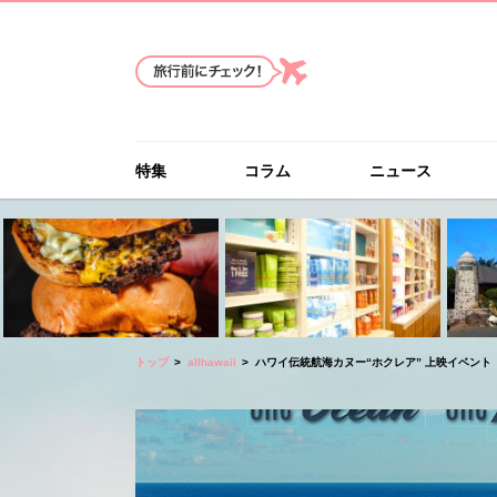
特集
コラム
ニュース
トップ
allhawaii
ハワイ伝統航海カヌー“ホクレア” 上映イベント