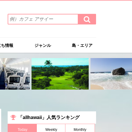
検
検
索
索
ワ
す
る
ー
ド
立ち情報
ジャンル
島・エリア
を
入
力
(例）
カ
フ
ェ
ア
サ
イ
ー
「allhawaii」人気ランキング
Today
Weekly
Monthly