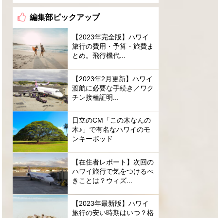
編集部ピックアップ
【2023年完全版】ハワイ
旅行の費用・予算・旅費ま
とめ。飛行機代...
【2023年2月更新】ハワイ
渡航に必要な手続き／ワク
チン接種証明...
日立のCM「この木なんの
木♪」で有名なハワイのモ
ンキーポッド
【在住者レポート】次回の
ハワイ旅行で気をつけるべ
きことは？ウィズ...
【2023年最新版】ハワイ
旅行の安い時期はいつ？格