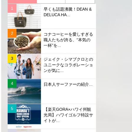
早くも話題沸騰！DEAN &
DELUCA HA...
コナコーヒーを愛しすぎる
職人たちが誇る、“本気の
一杯”を...
ジェイク・シマブクロとの
ユニークなコラボレーショ
ンが気に...
日本人サーファーの紹介...
【楽天GORA×ハワイ州観
光局】ハワイゴルフ特設サ
イトが...