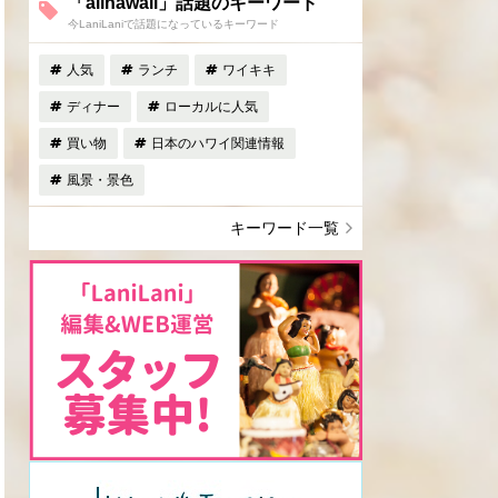
「allhawaii」話題のキーワード
今LaniLaniで話題になっているキーワード
人気
ランチ
ワイキキ
ディナー
ローカルに人気
買い物
日本のハワイ関連情報
風景・景色
キーワード一覧