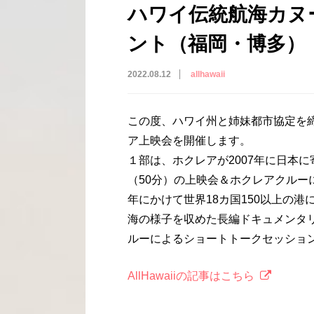
ハワイ伝統航海カヌー
ント（福岡・博多）
2022.08.12
allhawaii
この度、ハワイ州と姉妹都市協定を
ア上映会を開催します。
１部は、ホクレアが2007年に日本
（50分）の上映会＆ホクレアクルーに
年にかけて世界18カ国150以上の港に
海の様子を収めた長編ドキュメンタリ
ルーによるショートトークセッショ
AllHawaiiの記事はこちら