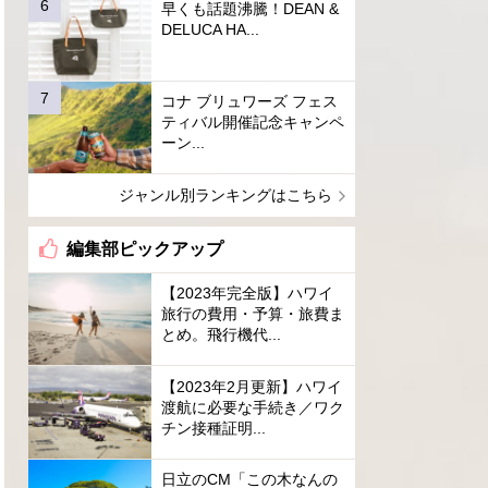
早くも話題沸騰！DEAN &
DELUCA HA...
コナ ブリュワーズ フェス
ティバル開催記念キャンペ
ーン...
ジャンル別ランキングはこちら
編集部ピックアップ
【2023年完全版】ハワイ
旅行の費用・予算・旅費ま
とめ。飛行機代...
【2023年2月更新】ハワイ
渡航に必要な手続き／ワク
チン接種証明...
日立のCM「この木なんの