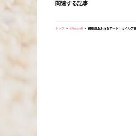
関連する記事
トップ
allhawaii
躍動感あふれるアート！カイルア在住ア