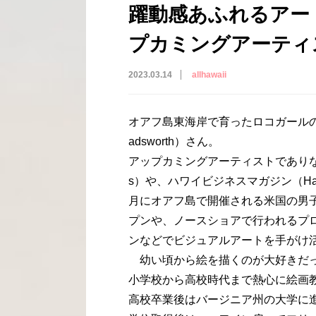
躍動感あふれるアー
プカミングアーティストK
2023.03.14
allhawaii
オアフ島東海岸で育ったロコガールの
adsworth）さん。
アップカミングアーティストでありながら
s）や、ハワイビジネスマガジン（Hawai
月にオアフ島で開催される米国の男
プンや、ノースショアで行われるプ
ンなどでビジュアルアートを手がけ
幼い頃から絵を描くのが大好きだ
小学校から高校時代まで熱心に絵画
高校卒業後はバージニア州の大学に