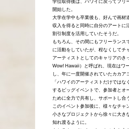
学位取得後は、ハワイに戻ってフリ
開始した。
大学在学中も卒業後も、好んで画材
収入を得ると同時に自分のアートに
割引制度を活用していたそうだ。
もちろん、その間にもフリーランス
に活動をしていたが、程なくしてチ
アーティストとしてのキャリアのきっ
Wow! Hawaii）と呼ばれ、現在はワ
し、年に一度開催されていたカカア
「ハワイのアーティストだけではな
するビッグイベントで、参加者とオ
ために全力で共有し、サポートし合
このイベント参加後に、様々なチャ
小さなプロジェクトから徐々に大き
知れ渡るように。