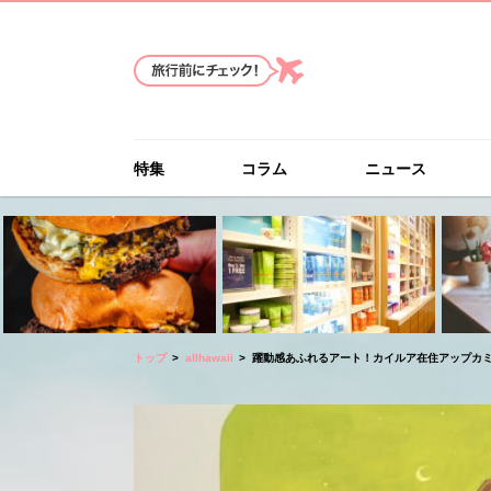
特集
コラム
ニュース
トップ
allhawaii
躍動感あふれるアート！カイルア在住アップカミングア