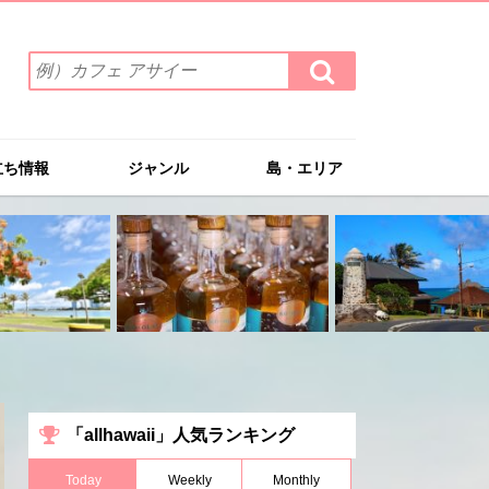
検
検
索
索
ワ
す
る
ー
ド
立ち情報
ジャンル
島・エリア
を
入
力
(例）
カ
フ
ェ
ア
サ
イ
ー
「allhawaii」人気ランキング
Today
Weekly
Monthly