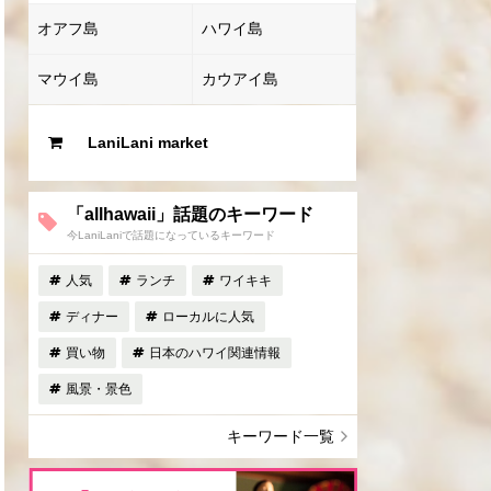
オアフ島
ハワイ島
マウイ島
カウアイ島
LaniLani market
「allhawaii」話題のキーワード
今LaniLaniで話題になっているキーワード
人気
ランチ
ワイキキ
ディナー
ローカルに人気
買い物
日本のハワイ関連情報
風景・景色
キーワード一覧