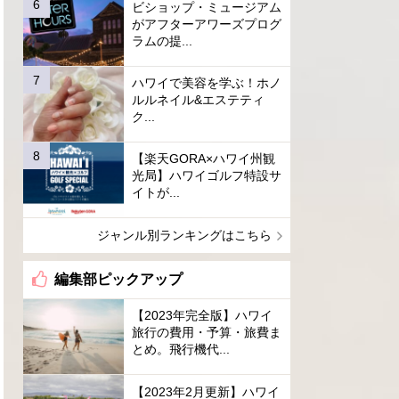
ビショップ・ミュージアム
がアフターアワーズプログ
ラムの提...
ハワイで美容を学ぶ！ホノ
ルルネイル&エステティ
ク...
【楽天GORA×ハワイ州観
光局】ハワイゴルフ特設サ
イトが...
ジャンル別ランキングはこちら
編集部ピックアップ
【2023年完全版】ハワイ
旅行の費用・予算・旅費ま
とめ。飛行機代...
【2023年2月更新】ハワイ