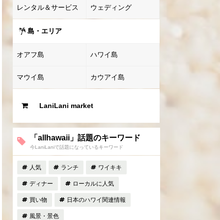
レンタル＆サービス
ウェディング
島・エリア
オアフ島
ハワイ島
マウイ島
カウアイ島
LaniLani market
「allhawaii」話題のキーワード
今LaniLaniで話題になっているキーワード
人気
ランチ
ワイキキ
ディナー
ローカルに人気
買い物
日本のハワイ関連情報
風景・景色