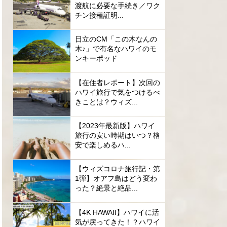
渡航に必要な手続き／ワク
チン接種証明...
日立のCM「この木なんの
木♪」で有名なハワイのモ
ンキーポッド
【在住者レポート】次回の
ハワイ旅行で気をつけるべ
きことは？ウィズ...
【2023年最新版】ハワイ
旅行の安い時期はいつ？格
安で楽しめるハ...
【ウィズコロナ旅行記・第
1弾】オアフ島はどう変わ
った？絶景と絶品...
【4K HAWAII】ハワイに活
気が戻ってきた！？ハワイ