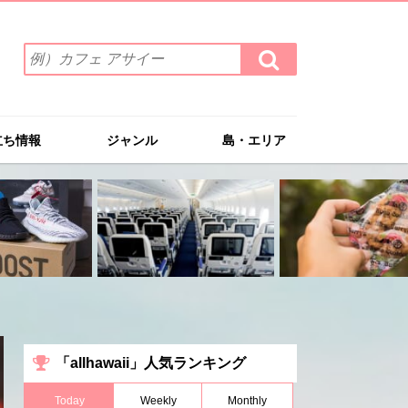
検
検
索
索
ワ
す
る
ー
ド
立ち情報
ジャンル
島・エリア
を
入
力
(例）
カ
フ
ェ
ア
サ
イ
ー
「allhawaii」人気ランキング
Today
Weekly
Monthly