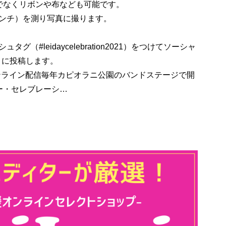
でなくリボンや布なども可能です。
インチ）を測り写真に撮ります。
グ（#leidaycelebration2021）をつけてソーシャ
ok）に投稿します。
ンライン配信毎年カピオラニ公園のバンドステージで開
ー・セレブレーシ…