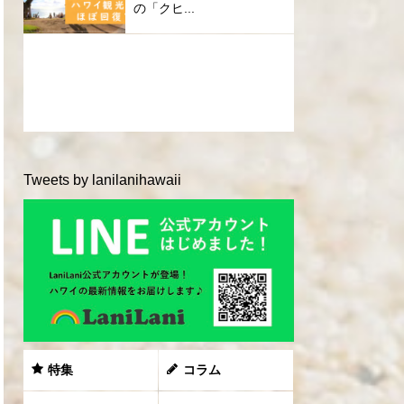
の「クヒ...
Tweets by lanilanihawaii
特集
コラム