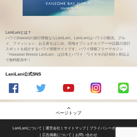
LaniLaniとは？
ハワイ(hawaii)の旅行情報ならLaniLani。LaniLaniはハワイの観光、グル
メ、ファッション、お土産をはじめ、現地オプショナルツアーや話題の流行
スポットを紹介するハワイ情報サイトです。ハワイ情報フリーマガジン
「Hawaiian Breeze LaniLani」は日本とハワイ・ワイキキの計400ヶ所以上
で無料配布中！
LaniLani公式SNS
LaniLani
LaniLani
LaniLani
LaniLani
LaniLani
の
のtwitter
の
の
のLINEを
Facebook
を見る
Youtube
Instagram
見る
ページトップ
を見る
チャンネ
を見る
ルを見る
LaniLaniについて
運営会社
サイトマップ
プライバシーポリシー
広告掲載について
お問い合わせ