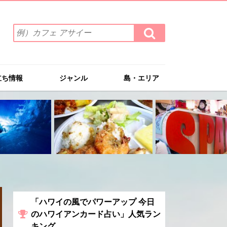
検
検
索
索
ワ
す
る
ー
ド
立ち情報
ジャンル
島・エリア
を
入
力
(例）
カ
フ
ェ
ア
サ
イ
ー
「ハワイの風でパワーアップ 今日
のハワイアンカード占い」人気ラン
キング