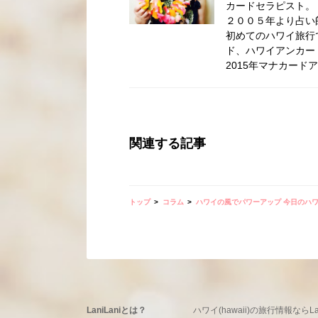
カードセラピスト。
２００５年より占い
初めてのハワイ旅行
ド、ハワイアンカー
2015年マナカー
関連する記事
トップ
コラム
ハワイの風でパワーアップ 今日のハ
LaniLaniとは？
ハワイ(hawaii)の旅行情報