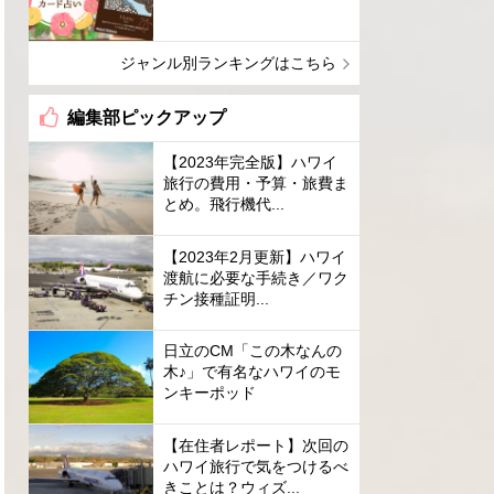
ジャンル別ランキングはこちら
編集部ピックアップ
【2023年完全版】ハワイ
旅行の費用・予算・旅費ま
とめ。飛行機代...
【2023年2月更新】ハワイ
渡航に必要な手続き／ワク
チン接種証明...
日立のCM「この木なんの
木♪」で有名なハワイのモ
ンキーポッド
【在住者レポート】次回の
ハワイ旅行で気をつけるべ
きことは？ウィズ...