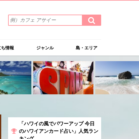
検
検
索
索
ワ
す
る
ー
ド
立ち情報
ジャンル
島・エリア
を
入
力
(例）
カ
フ
ェ
ア
サ
イ
ー
「ハワイの風でパワーアップ 今日
のハワイアンカード占い」人気ラン
キング