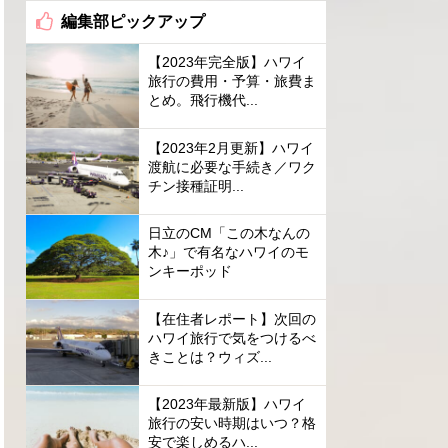
編集部ピックアップ
【2023年完全版】ハワイ
旅行の費用・予算・旅費ま
とめ。飛行機代...
【2023年2月更新】ハワイ
渡航に必要な手続き／ワク
チン接種証明...
日立のCM「この木なんの
木♪」で有名なハワイのモ
ンキーポッド
【在住者レポート】次回の
ハワイ旅行で気をつけるべ
きことは？ウィズ...
【2023年最新版】ハワイ
旅行の安い時期はいつ？格
安で楽しめるハ...