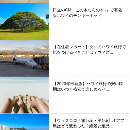
日立のCM「この木なんの木♪」で有名
なハワイのモンキーポッド
【在住者レポート】次回のハワイ旅行で
気をつけるべきことは？ウィズ...
【2023年最新版】ハワイ旅行の安い時
期はいつ？格安で楽しめるハ...
【ウィズコロナ旅行記・第1弾】オアフ
島はどう変わった？絶景と絶品...