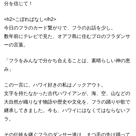
分を信じて！
<h2>こぼればなし</h2>
今日のフラのカード繋がりで、フラのお話を少し。
数年前にテレビで見た、オアフ島に住むプロのフラダンサ
ーの言葉。
「フラをみんなで分かち合えることは、素晴らしい神の恵
み」
この一言に、ハワイ好きの私はノックアウト。
文字を持たなかった古代ハワイアンが、海、空、山などの
大自然が織りなす物語や歴史や文化を、フラの踊りや歌で
継承してきました。今も、ハワイにはなくてはならないフ
ラ。
その伝統を継ぐフラのダンサー達は、まつ毛の先は踊って