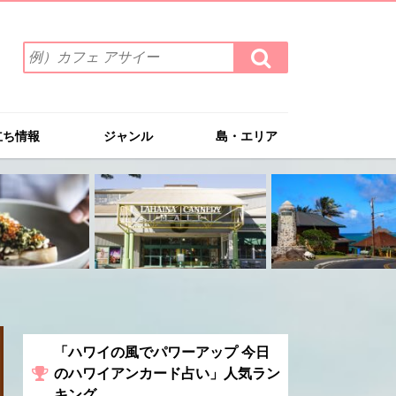
検
検
索
索
ワ
す
る
ー
ド
立ち情報
ジャンル
島・エリア
を
入
力
(例）
カ
フ
ェ
ア
サ
イ
ー
「ハワイの風でパワーアップ 今日
のハワイアンカード占い」人気ラン
キング