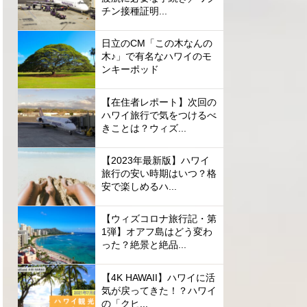
チン接種証明...
日立のCM「この木なんの
木♪」で有名なハワイのモ
ンキーポッド
【在住者レポート】次回の
ハワイ旅行で気をつけるべ
きことは？ウィズ...
【2023年最新版】ハワイ
旅行の安い時期はいつ？格
安で楽しめるハ...
【ウィズコロナ旅行記・第
1弾】オアフ島はどう変わ
った？絶景と絶品...
【4K HAWAII】ハワイに活
気が戻ってきた！？ハワイ
の「クヒ...