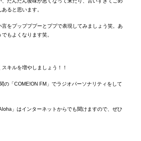
が、だんだん後味が悪くなって来たり、言いすぎてごめ
んあると思います。
小言をプップププーとププで表現してみましょう笑。あ
うでもよくなります笑。
。
くスキルを増やしましょう！！
、下関の「COME!ON FM」でラジオパーソナリティをして
AのLiveAloha」はインターネットからでも聞けますので、ぜひ