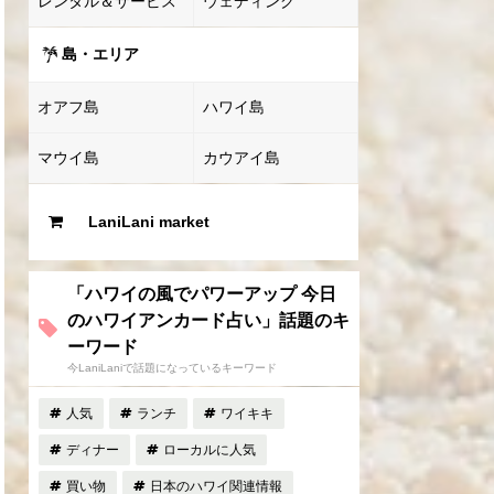
レンタル＆サービス
ウェディング
島・エリア
オアフ島
ハワイ島
マウイ島
カウアイ島
LaniLani market
「ハワイの風でパワーアップ 今日
のハワイアンカード占い」話題のキ
ーワード
今LaniLaniで話題になっているキーワード
人気
ランチ
ワイキキ
ディナー
ローカルに人気
買い物
日本のハワイ関連情報