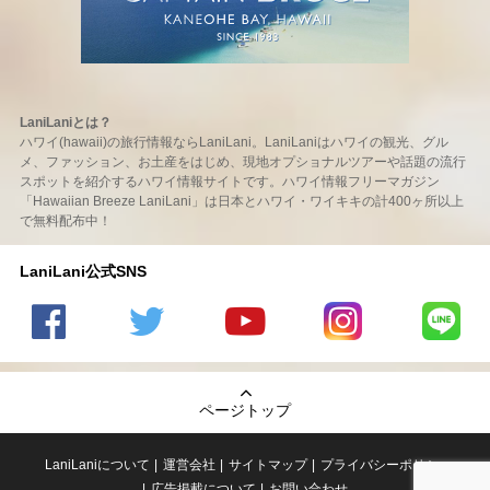
LaniLaniとは？
ハワイ(hawaii)の旅行情報ならLaniLani。LaniLaniはハワイの観光、グル
メ、ファッション、お土産をはじめ、現地オプショナルツアーや話題の流行
スポットを紹介するハワイ情報サイトです。ハワイ情報フリーマガジン
「Hawaiian Breeze LaniLani」は日本とハワイ・ワイキキの計400ヶ所以上
で無料配布中！
LaniLani公式SNS
LaniLani
LaniLani
LaniLani
LaniLani
LaniLani
の
のtwitter
の
の
のLINEを
Facebook
を見る
Youtube
Instagram
見る
ページトップ
を見る
チャンネ
を見る
ルを見る
LaniLaniについて
運営会社
サイトマップ
プライバシーポリシー
広告掲載について
お問い合わせ