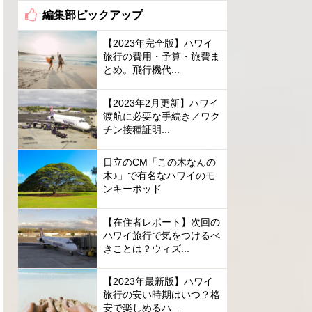
編集部ピックアップ
【2023年完全版】ハワイ
旅行の費用・予算・旅費ま
とめ。飛行機代...
【2023年2月更新】ハワイ
渡航に必要な手続き／ワク
チン接種証明...
日立のCM「この木なんの
木♪」で有名なハワイのモ
ンキーポッド
【在住者レポート】次回の
ハワイ旅行で気をつけるべ
きことは？ウィズ...
【2023年最新版】ハワイ
旅行の安い時期はいつ？格
安で楽しめるハ...