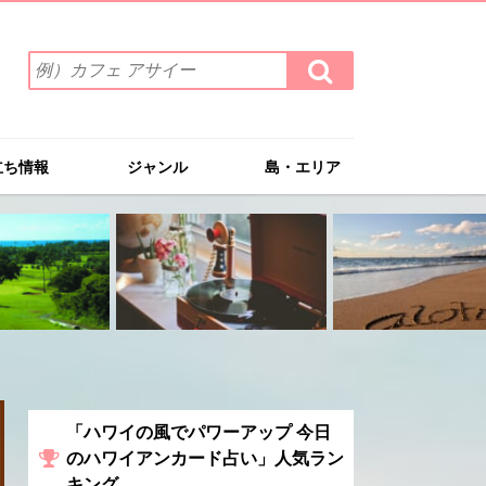
検
検
索
索
ワ
す
る
ー
ド
立ち情報
ジャンル
島・エリア
を
入
力
(例）
カ
フ
ェ
ア
サ
イ
ー
「ハワイの風でパワーアップ 今日
のハワイアンカード占い」人気ラン
キング