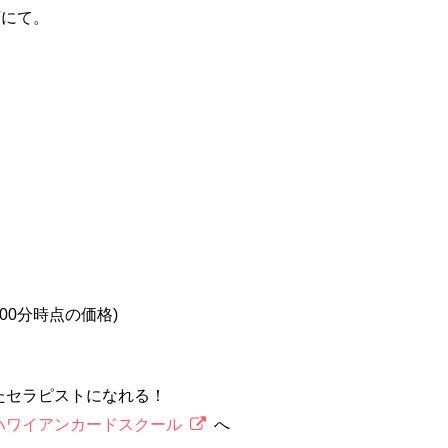
店にて。
2時00分時点の価格)
たセラピストになれる！
ハワイアンカードスクール
へ