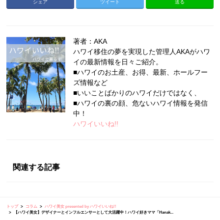
シェア
ツイート
送る
著者：AKA
ハワイ移住の夢を実現した管理人AKAがハワ
イの最新情報を日々ご紹介。
■ハワイのお土産、お得、最新、ホールフー
ズ情報など
■いいことばかりのハワイだけではなく、
■ハワイの裏の顔、危ないハワイ情報を発信
中！
ハワイいいね!!
関連する記事
トップ
コラム
ハワイ美女 presented by ハワイいいね!!
【ハワイ美女】デザイナーとインフルエンサーとして大活躍中！ハワイ好きママ「Hanak...