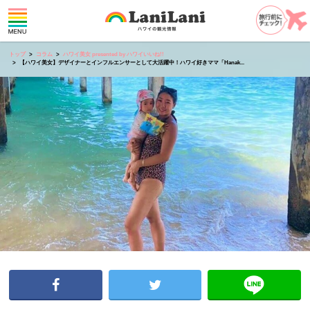
トップ
コラム
ハワイ美女 presented by ハワイいいね!!
【ハワイ美女】デザイナーとインフルエンサーとして大活躍中！ハワイ好きママ「Hanak...