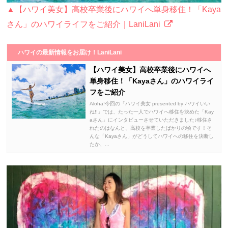
▲【ハワイ美女】高校卒業後にハワイへ単身移住！「Kaya
さん」のハワイライフをご紹介｜LaniLani
ハワイの最新情報をお届け！LaniLani
【ハワイ美女】高校卒業後にハワイへ
単身移住！「Kayaさん」のハワイライ
フをご紹介
Aloha!今回の「ハワイ美女 presented by ハワイいい
ね!!」では、たった一人でハワイへ移住を決めた「Kay
aさん」にインタビューさせていただきました♪移住さ
れたのはなんと、高校を卒業したばかりの頃です！そ
んな「Kayaさん」がどうしてハワイへの移住を決断し
たか、...