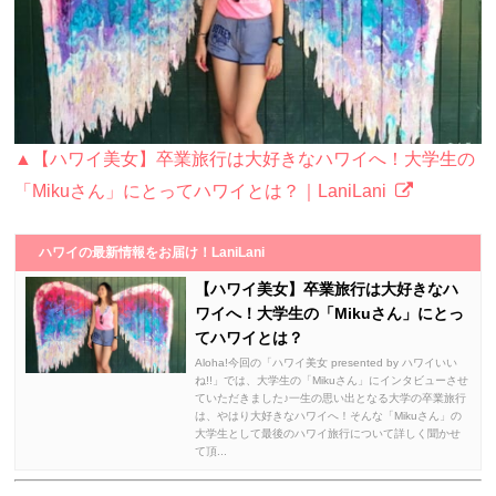
▲【ハワイ美女】卒業旅行は大好きなハワイへ！大学生の
「Mikuさん」にとってハワイとは？｜LaniLani
ハワイの最新情報をお届け！LaniLani
【ハワイ美女】卒業旅行は大好きなハ
ワイへ！大学生の「Mikuさん」にとっ
てハワイとは？
Aloha!今回の「ハワイ美女 presented by ハワイいい
ね!!」では、大学生の「Mikuさん」にインタビューさせ
ていただきました♪一生の思い出となる大学の卒業旅行
は、やはり大好きなハワイへ！そんな「Mikuさん」の
大学生として最後のハワイ旅行について詳しく聞かせ
て頂...