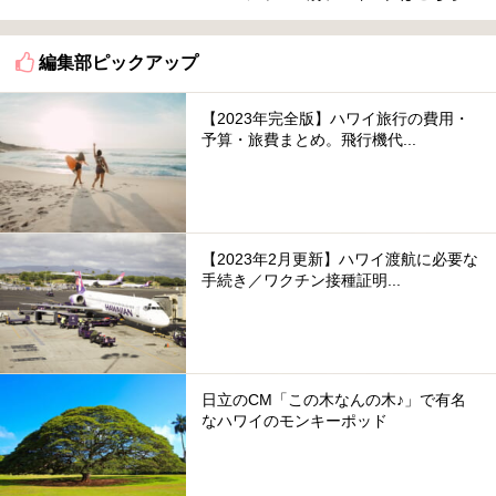
編集部ピックアップ
【2023年完全版】ハワイ旅行の費用・
予算・旅費まとめ。飛行機代...
【2023年2月更新】ハワイ渡航に必要な
手続き／ワクチン接種証明...
日立のCM「この木なんの木♪」で有名
なハワイのモンキーポッド