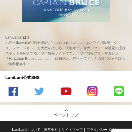
LaniLaniとは？
ハワイ(hawaii)の旅行情報ならLaniLani。LaniLaniはハワイの観光、グル
メ、ファッション、お土産をはじめ、現地オプショナルツアーや話題の流行
スポットを紹介するハワイ情報サイトです。ハワイ情報フリーマガジン
「Hawaiian Breeze LaniLani」は日本とハワイ・ワイキキの計400ヶ所以上
で無料配布中！
LaniLani公式SNS
LaniLani
LaniLani
LaniLani
LaniLani
LaniLani
の
のtwitter
の
の
のLINEを
Facebook
を見る
Youtube
Instagram
見る
ページトップ
を見る
チャンネ
を見る
ルを見る
LaniLaniについて
運営会社
サイトマップ
プライバシーポリシー