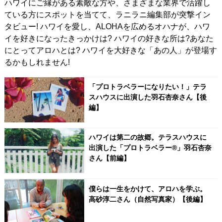
ハワイにご縁がある素敵な方や、さまざまな業界で活躍し
ている方にスポットを当てて、ラニラニ編集部が突撃イン
タビュー! ハワイを愛し、ALOHAを広めるオハナが、ハワ
イを好きになったきっかけは? ハワイの好きな所は?あなた
にとってアロハとは? ハワイを大好きな「あの人」が登場す
るかもしれません!
「プロトラベラーになりたい！」テラ
スハウスに出演した羽石杏奈さん【後
編】
ハワイは第二の故郷。テラスハウスに
出演した「プロトラベラー®」羽石杏奈
さん【前編】
僕らは一生をかけて、アロハを学ぶ。
高砂淳二さん（自然写真家）【後編】