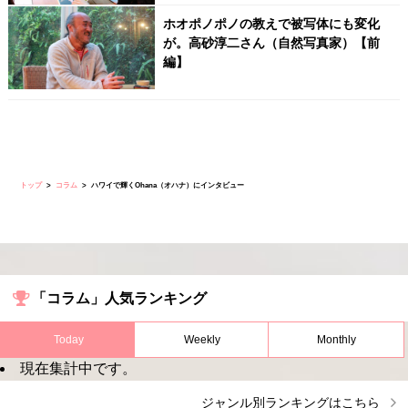
ホオポノポノの教えで被写体にも変化
が。高砂淳二さん（自然写真家）【前
編】
トップ
コラム
ハワイで輝くOhana（オハナ）にインタビュー
「コラム」人気ランキング
Today
Weekly
Monthly
現在集計中です。
ジャンル別ランキングはこちら